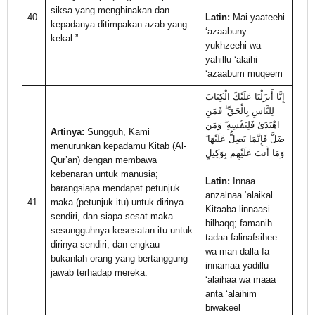
siksa yang menghinakan dan
40
Latin:
Mai yaateehi
kepadanya ditimpakan azab yang
‘azaabuny
kekal.”
yukhzeehi wa
yahillu ‘alaihi
‘azaabum muqeem
إِنَّا أَنزَلْنَا عَلَيْكَ الْكِتَابَ
لِلنَّاسِ بِالْحَقِّ ۖ فَمَنِ
اهْتَدَىٰ فَلِنَفْسِهِ ۖ وَمَن
Artinya:
Sungguh, Kami
ضَلَّ فَإِنَّمَا يَضِلُّ عَلَيْهَا ۖ
menurunkan kepadamu Kitab (Al-
وَمَا أَنتَ عَلَيْهِم بِوَكِيلٍ
Qur’an) dengan membawa
kebenaran untuk manusia;
Latin:
Innaa
barangsiapa mendapat petunjuk
anzalnaa ‘alaikal
41
maka (petunjuk itu) untuk dirinya
Kitaaba linnaasi
sendiri, dan siapa sesat maka
bilhaqq; famanih
sesungguhnya kesesatan itu untuk
tadaa falinafsihee
dirinya sendiri, dan engkau
wa man dalla fa
bukanlah orang yang bertanggung
innamaa yadillu
jawab terhadap mereka.
‘alaihaa wa maaa
anta ‘alaihim
biwakeel