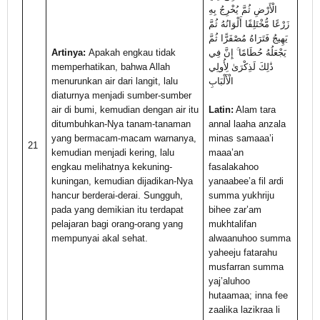
الْأَرْضِ ثُمَّ يُخْرِجُ بِهِ
زَرْعًا مُّخْتَلِفًا أَلْوَانُهُ ثُمَّ
يَهِيجُ فَتَرَاهُ مُصْفَرًّا ثُمَّ
Artinya:
Apakah engkau tidak
يَجْعَلُهُ حُطَامًا ۚ إِنَّ فِي
memperhatikan, bahwa Allah
ذَٰلِكَ لَذِكْرَىٰ لِأُولِي
menurunkan air dari langit, lalu
الْأَلْبَابِ
diaturnya menjadi sumber-sumber
air di bumi, kemudian dengan air itu
Latin:
Alam tara
ditumbuhkan-Nya tanam-tanaman
annal laaha anzala
yang bermacam-macam warnanya,
minas samaaa’i
21
kemudian menjadi kering, lalu
maaa’an
engkau melihatnya kekuning-
fasalakahoo
kuningan, kemudian dijadikan-Nya
yanaabee’a fil ardi
hancur berderai-derai. Sungguh,
summa yukhriju
pada yang demikian itu terdapat
bihee zar’am
pelajaran bagi orang-orang yang
mukhtalifan
mempunyai akal sehat.
alwaanuhoo summa
yaheeju fatarahu
musfarran summa
yaj’aluhoo
hutaamaa; inna fee
zaalika lazikraa li