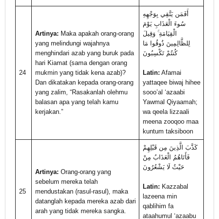
أَفَمَن يَتَّقِي بِوَجْهِهِ
سُوءَ الْعَذَابِ يَوْمَ
Artinya:
Maka apakah orang-orang
الْقِيَامَةِ ۚ وَقِيلَ
yang melindungi wajahnya
لِلظَّالِمِينَ ذُوقُوا مَا
menghindari azab yang buruk pada
كُنتُمْ تَكْسِبُونَ
hari Kiamat (sama dengan orang
24
mukmin yang tidak kena azab)?
Latin:
Afamai
Dan dikatakan kepada orang-orang
yattaqee biwaj hihee
yang zalim, “Rasakanlah olehmu
sooo’al ‘azaabi
balasan apa yang telah kamu
Yawmal Qiyaamah;
kerjakan.”
wa qeela lizzaali
meena zooqoo maa
kuntum taksiboon
كَذَّبَ الَّذِينَ مِن قَبْلِهِمْ
فَأَتَاهُمُ الْعَذَابُ مِنْ
حَيْثُ لَا يَشْعُرُونَ
Artinya:
Orang-orang yang
sebelum mereka telah
Latin:
Kazzabal
25
mendustakan (rasul-rasul), maka
lazeena min
datanglah kepada mereka azab dari
qablihim fa
arah yang tidak mereka sangka.
ataahumul ‘azaabu