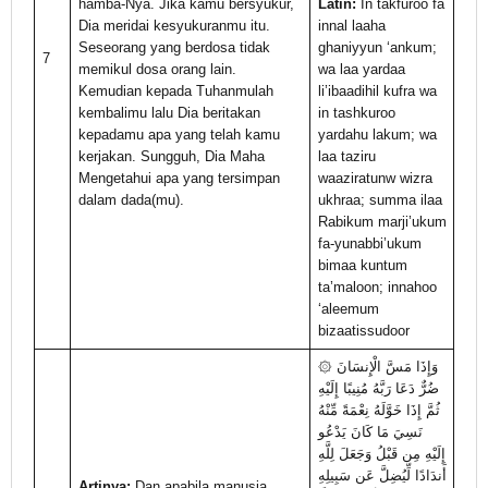
hamba-Nya. Jika kamu bersyukur,
Latin:
In takfuroo fa
Dia meridai kesyukuranmu itu.
innal laaha
Seseorang yang berdosa tidak
ghaniyyun ‘ankum;
7
memikul dosa orang lain.
wa laa yardaa
Kemudian kepada Tuhanmulah
li’ibaadihil kufra wa
kembalimu lalu Dia beritakan
in tashkuroo
kepadamu apa yang telah kamu
yardahu lakum; wa
kerjakan. Sungguh, Dia Maha
laa taziru
Mengetahui apa yang tersimpan
waaziratunw wizra
dalam dada(mu).
ukhraa; summa ilaa
Rabikum marji’ukum
fa-yunabbi’ukum
bimaa kuntum
ta’maloon; innahoo
‘aleemum
bizaatissudoor
۞ وَإِذَا مَسَّ الْإِنسَانَ
ضُرٌّ دَعَا رَبَّهُ مُنِيبًا إِلَيْهِ
ثُمَّ إِذَا خَوَّلَهُ نِعْمَةً مِّنْهُ
نَسِيَ مَا كَانَ يَدْعُو
إِلَيْهِ مِن قَبْلُ وَجَعَلَ لِلَّهِ
أَندَادًا لِّيُضِلَّ عَن سَبِيلِهِ
Artinya:
Dan apabila manusia