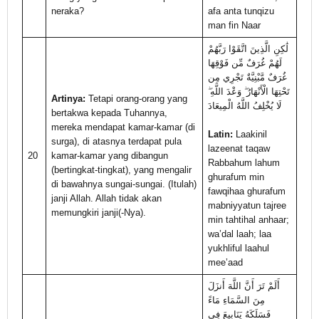
neraka?
afa anta tunqizu
man fin Naar
لَٰكِنِ الَّذِينَ اتَّقَوْا رَبَّهُمْ
لَهُمْ غُرَفٌ مِّن فَوْقِهَا
غُرَفٌ مَّبْنِيَّةٌ تَجْرِي مِن
تَحْتِهَا الْأَنْهَارُ ۖ وَعْدَ اللَّهِ ۖ
Artinya:
Tetapi orang-orang yang
لَا يُخْلِفُ اللَّهُ الْمِيعَادَ
bertakwa kepada Tuhannya,
mereka mendapat kamar-kamar (di
Latin:
Laakinil
surga), di atasnya terdapat pula
lazeenat taqaw
20
kamar-kamar yang dibangun
Rabbahum lahum
(bertingkat-tingkat), yang mengalir
ghurafum min
di bawahnya sungai-sungai. (Itulah)
fawqihaa ghurafum
janji Allah. Allah tidak akan
mabniyyatun tajree
memungkiri janji(-Nya).
min tahtihal anhaar;
wa’dal laah; laa
yukhliful laahul
mee’aad
أَلَمْ تَرَ أَنَّ اللَّهَ أَنزَلَ
مِنَ السَّمَاءِ مَاءً
فَسَلَكَهُ يَنَابِيعَ فِي