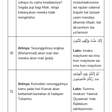
sahaya itu sama keadaannya?
mutashaakisoona
Segala puji bagi Allah, tetapi
wa rajulan salamal
kebanyakan mereka tidak
lirajulin hal tastawi
mengetahui.
yaani masalaa;
alhamdu lillaah; bal
aksaruhum laa
ya’lamoon
إِنَّكَ مَيِّتٌ وَإِنَّهُم مَّيِّتُونَ
Artinya:
Sesungguhnya engkau
Latin:
Innaka
30
(Muhammad) akan mati dan
maiyitunw wa inna
mereka akan mati (pula).
hum maiyitunw wa
inna hum maiyitoon
ثُمَّ إِنَّكُمْ يَوْمَ الْقِيَامَةِ
عِندَ رَبِّكُمْ تَخْتَصِمُونَ
Artinya:
Kemudian sesungguhnya
kamu pada hari Kiamat akan
Latin:
Summa
31
berbantah-bantahan di hadapan
innakum Yawmal
Tuhanmu.
Qiyaamati ‘inda
Rabbikum
takhtasimoon