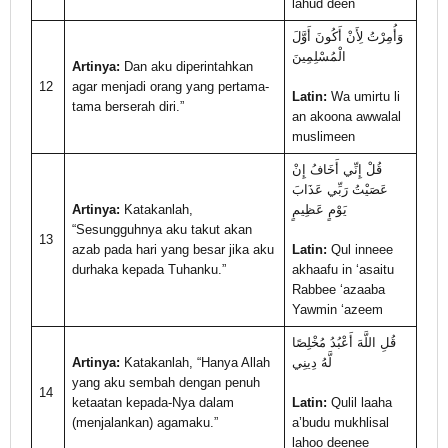
lahud deen
وَأُمِرْتُ لِأَنْ أَكُونَ أَوَّلَ
الْمُسْلِمِينَ
Artinya:
Dan aku diperintahkan
12
agar menjadi orang yang pertama-
Latin:
Wa umirtu li
tama berserah diri.”
an akoona awwalal
muslimeen
قُلْ إِنِّي أَخَافُ إِنْ
عَصَيْتُ رَبِّي عَذَابَ
Artinya:
Katakanlah,
يَوْمٍ عَظِيمٍ
“Sesungguhnya aku takut akan
13
azab pada hari yang besar jika aku
Latin:
Qul inneee
durhaka kepada Tuhanku.”
akhaafu in ‘asaitu
Rabbee ‘azaaba
Yawmin ‘azeem
قُلِ اللَّهَ أَعْبُدُ مُخْلِصًا
Artinya:
Katakanlah, “Hanya Allah
لَّهُ دِينِي
yang aku sembah dengan penuh
14
ketaatan kepada-Nya dalam
Latin:
Qulil laaha
(menjalankan) agamaku.”
a’budu mukhlisal
lahoo deenee