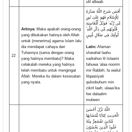
ulil albaab
أَفَمَن شَرَحَ اللَّهُ صَدْرَهُ
لِلْإِسْلَامِ فَهُوَ عَلَىٰ نُورٍ
مِّن رَّبِّهِ ۚ فَوَيْلٌ لِّلْقَاسِيَةِ
Artinya:
Maka apakah orang-orang
قُلُوبُهُم مِّن ذِكْرِ اللَّهِ ۚ
yang dibukakan hatinya oleh Allah
أُولَٰئِكَ فِي ضَلَالٍ مُّبِينٍ
untuk (menerima) agama Islam lalu
dia mendapat cahaya dari
Latin:
Afaman
Tuhannya (sama dengan orang
sharahal laahu
22
yang hatinya membatu)? Maka
sadrahoo lil Islaami
celakalah mereka yang hatinya
fahuwa ‘alaa noorim
telah membatu untuk mengingat
mir Rabbih; fa wailul
Allah. Mereka itu dalam kesesatan
lilqaasiyati
yang nyata.
quloobuhum min
zikril laah; ulaaa’ika
fee dalaalim
mubeen
اللَّهُ نَزَّلَ أَحْسَنَ
الْحَدِيثِ كِتَابًا مُّتَشَابِهًا
مَّثَانِيَ تَقْشَعِرُّ مِنْهُ
جُلُودُ الَّذِينَ يَخْشَوْنَ