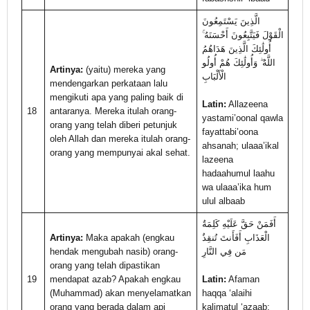
الَّذِينَ يَسْتَمِعُونَ
الْقَوْلَ فَيَتَّبِعُونَ أَحْسَنَهُ ۚ
أُولَٰئِكَ الَّذِينَ هَدَاهُمُ
اللَّهُ ۖ وَأُولَٰئِكَ هُمْ أُولُو
Artinya:
(yaitu) mereka yang
الْأَلْبَابِ
mendengarkan perkataan lalu
mengikuti apa yang paling baik di
Latin:
Allazeena
18
antaranya. Mereka itulah orang-
yastami’oonal qawla
orang yang telah diberi petunjuk
fayattabi’oona
oleh Allah dan mereka itulah orang-
ahsanah; ulaaa’ikal
orang yang mempunyai akal sehat.
lazeena
hadaahumul laahu
wa ulaaa’ika hum
ulul albaab
أَفَمَنْ حَقَّ عَلَيْهِ كَلِمَةُ
Artinya:
Maka apakah (engkau
الْعَذَابِ أَفَأَنتَ تُنقِذُ
hendak mengubah nasib) orang-
مَن فِي النَّارِ
orang yang telah dipastikan
19
mendapat azab? Apakah engkau
Latin:
Afaman
(Muhammad) akan menyelamatkan
haqqa ‘alaihi
orang yang berada dalam api
kalimatul ‘azaab;