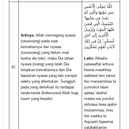
اللَّهُ يَتَوَفَّى الْأَنفُسَ
حِينَ مَوْتِهَا وَالَّتِي لَمْ
تَمُتْ فِي مَنَامِهَا ۖ
فَيُمْسِكُ الَّتِي قَضَىٰ
عَلَيْهَا الْمَوْتَ وَيُرْسِلُ
Artinya:
Allah memegang nyawa
الْأُخْرَىٰ إِلَىٰ أَجَلٍ
(seseorang) pada saat
مُّسَمًّى ۚ إِنَّ فِي ذَٰلِكَ
kematiannya dan nyawa
لَآيَاتٍ لِّقَوْمٍ يَتَفَكَّرُونَ
(seseorang) yang belum mati
ketika dia tidur; maka Dia tahan
Latin:
Allaahu
nyawa (orang) yang telah Dia
yatawaffal anfusa
42
tetapkan kematiannya dan Dia
heena mawtihaa
lepaskan nyawa yang lain sampai
wallatee lam tamut
waktu yang ditentukan. Sungguh,
fee manaamihaa fa
pada yang demikian itu terdapat
yumsikul latee
tanda-tanda (kebesaran) Allah bagi
qadaa ‘alaihal
kaum yang berpikir.
mawta wa yursilul
ukhraaa ilaaa ajalim
musammaa; inna
fee zaalika la
Aayaatil liqawmai
yatafakkarron