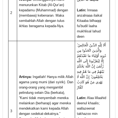
menurunkan Kitab (Al-Qur’an)
kepadamu (Muhammad) dengan
Latin:
Innaaa
2
(membawa) kebenaran. Maka
anzalnaaa ilaikal
sembahlah Allah dengan tulus
Kitaaba bilhaqqi
ikhlas beragama kepada-Nya.
fa’budil laaha
mukhlisal lahud
deen
أَلَا لِلَّهِ الدِّينُ الْخَالِصُ ۚ
وَالَّذِينَ اتَّخَذُوا مِن
دُونِهِ أَوْلِيَاءَ مَا نَعْبُدُهُمْ
إِلَّا لِيُقَرِّبُونَا إِلَى اللَّهِ
زُلْفَىٰ إِنَّ اللَّهَ يَحْكُمُ
بَيْنَهُمْ فِي مَا هُمْ فِيهِ
Artinya:
Ingatlah! Hanya milik Allah
يَخْتَلِفُونَ ۗ إِنَّ اللَّهَ لَا
agama yang murni (dari syirik). Dan
يَهْدِي مَنْ هُوَ كَاذِبٌ
orang-orang yang mengambil
كَفَّارٌ
pelindung selain Dia (berkata),
“Kami tidak menyembah mereka
Latin:
Alaa lillaahid
melainkan (berharap) agar mereka
deenul khaalis;
mendekatkan kami kepada Allah
wallazeenat
3
dengan sedekat-dekatnya.”
takhazoo min