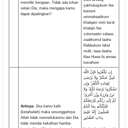
memiliki kerajaan. Tidak ada tuhan
yakhuluqukum fee
selain Dia; maka mengapa kamu
butooni
dapat dipalingkan?
ummahaatikum
khalqam mim ba’di
khalqin fee
zulumaatin salaas;
zaalikumul laahu
Rabbukum lahul
mulk; laaa ilaaha
illaa Huwa fa annaa
tusrafoon
إِن تَكْفُرُوا فَإِنَّ اللَّهَ
غَنِيٌّ عَنكُمْ ۖ وَلَا يَرْضَىٰ
لِعِبَادِهِ الْكُفْرَ ۖ وَإِن
تَشْكُرُوا يَرْضَهُ لَكُمْ ۗ وَلَا
تَزِرُ وَازِرَةٌ وِزْرَ أُخْرَىٰ ۗ
ثُمَّ إِلَىٰ رَبِّكُم مَّرْجِعُكُمْ
Artinya:
Jika kamu kafir
فَيُنَبِّئُكُم بِمَا كُنتُمْ
(ketahuilah) maka sesungguhnya
تَعْمَلُونَ ۚ إِنَّهُ عَلِيمٌ
Allah tidak memerlukanmu dan Dia
بِذَاتِ الصُّدُورِ
tidak meridai kekafiran hamba-