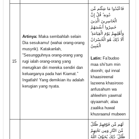
فَاعْبُدُوا مَا شِئْتُم مِّن
دُونِهِ ۗ قُلْ إِنَّ
الْخَاسِرِينَ الَّذِينَ
خَسِرُوا أَنفُسَهُمْ
وَأَهْلِيهِمْ يَوْمَ الْقِيَامَةِ ۗ
Artinya:
Maka sembahlah selain
أَلَا ذَٰلِكَ هُوَ الْخُسْرَانُ
Dia sesukamu! (wahai orang-orang
الْمُبِينُ
musyrik). Katakanlah,
“Sesungguhnya orang-orang yang
Latin:
Fa’budoo
15
rugi ialah orang-orang yang
maa shi’tum min
merugikan diri mereka sendiri dan
doonih; qul innal
keluarganya pada hari Kiamat.”
khaasireenal
Ingatlah! Yang demikian itu adalah
lazeena khasirooo
kerugian yang nyata.
anfusahum wa
ahleehim yawmal
qiyaamah; alaa
zaalika huwal
khusraanul mubeen
لَهُم مِّن فَوْقِهِمْ ظُلَلٌ
مِّنَ النَّارِ وَمِن تَحْتِهِمْ
ظُلَلٌ ۚ ذَٰلِكَ يُخَوِّفُ اللَّهُ