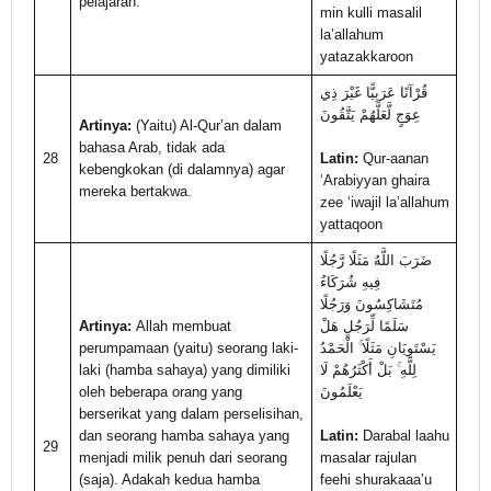
pelajaran.
min kulli masalil
la’allahum
yatazakkaroon
قُرْآنًا عَرَبِيًّا غَيْرَ ذِي
عِوَجٍ لَّعَلَّهُمْ يَتَّقُونَ
Artinya:
(Yaitu) Al-Qur’an dalam
bahasa Arab, tidak ada
28
Latin:
Qur-aanan
kebengkokan (di dalamnya) agar
‘Arabiyyan ghaira
mereka bertakwa.
zee ‘iwajil la’allahum
yattaqoon
ضَرَبَ اللَّهُ مَثَلًا رَّجُلًا
فِيهِ شُرَكَاءُ
مُتَشَاكِسُونَ وَرَجُلًا
Artinya:
Allah membuat
سَلَمًا لِّرَجُلٍ هَلْ
perumpamaan (yaitu) seorang laki-
يَسْتَوِيَانِ مَثَلًا ۚ الْحَمْدُ
laki (hamba sahaya) yang dimiliki
لِلَّهِ ۚ بَلْ أَكْثَرُهُمْ لَا
oleh beberapa orang yang
يَعْلَمُونَ
berserikat yang dalam perselisihan,
dan seorang hamba sahaya yang
Latin:
Darabal laahu
29
menjadi milik penuh dari seorang
masalar rajulan
(saja). Adakah kedua hamba
feehi shurakaaa’u