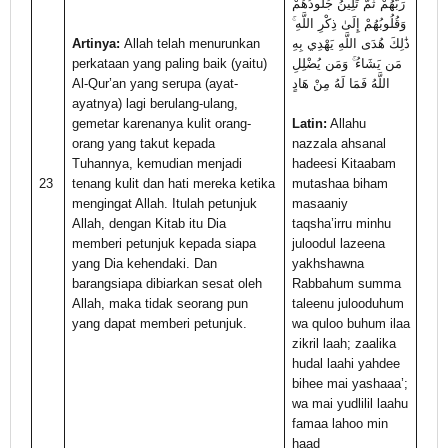
رَبَّهُمْ ثُمَّ تَلِينُ جُلُودُهُمْ
وَقُلُوبُهُمْ إِلَىٰ ذِكْرِ اللَّهِ ۚ
Artinya:
Allah telah menurunkan
ذَٰلِكَ هُدَى اللَّهِ يَهْدِي بِهِ
perkataan yang paling baik (yaitu)
مَن يَشَاءُ ۚ وَمَن يُضْلِلِ
Al-Qur’an yang serupa (ayat-
اللَّهُ فَمَا لَهُ مِنْ هَادٍ
ayatnya) lagi berulang-ulang,
gemetar karenanya kulit orang-
Latin:
Allahu
orang yang takut kepada
nazzala ahsanal
Tuhannya, kemudian menjadi
hadeesi Kitaabam
23
tenang kulit dan hati mereka ketika
mutashaa biham
mengingat Allah. Itulah petunjuk
masaaniy
Allah, dengan Kitab itu Dia
taqsha’irru minhu
memberi petunjuk kepada siapa
juloodul lazeena
yang Dia kehendaki. Dan
yakhshawna
barangsiapa dibiarkan sesat oleh
Rabbahum summa
Allah, maka tidak seorang pun
taleenu julooduhum
yang dapat memberi petunjuk.
wa quloo buhum ilaa
zikril laah; zaalika
hudal laahi yahdee
bihee mai yashaaa’;
wa mai yudlilil laahu
famaa lahoo min
haad