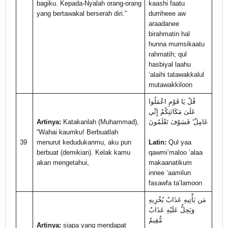
bagiku. Kepada-Nyalah orang-orang
kaashi faatu
yang bertawakal berserah diri.”
durriheee aw
araadanee
birahmatin hal
hunna mumsikaatu
rahmatih; qul
hasbiyal laahu
‘alaihi tatawakkalul
mutawakkiloon
قُلْ يَا قَوْمِ اعْمَلُوا
عَلَىٰ مَكَانَتِكُمْ إِنِّي
Artinya:
Katakanlah (Muhammad),
عَامِلٌ ۖ فَسَوْفَ تَعْلَمُونَ
“Wahai kaumku! Berbuatlah
39
menurut kedudukanmu, aku pun
Latin:
Qul yaa
berbuat (demikian). Kelak kamu
qawmi’maloo ‘alaa
akan mengetahui,
makaanatikum
innee ‘aamilun
fasawfa ta’lamoon
مَن يَأْتِيهِ عَذَابٌ يُخْزِيهِ
وَيَحِلُّ عَلَيْهِ عَذَابٌ
مُّقِيمٌ
Artinya:
siapa yang mendapat