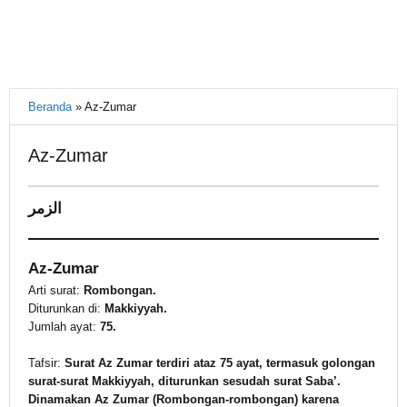
Beranda
»
Az-Zumar
Az-Zumar
14
الزمر
November
2021
oleh
Az-Zumar
Warkasa
1919
Arti surat:
Rombongan.
Diturunkan di:
Makkiyyah.
Jumlah ayat:
75.
Tafsir:
Surat Az Zumar terdiri ataz 75 ayat, termasuk golongan
surat-surat Makkiyyah, diturunkan sesudah surat Saba’.
Dinamakan Az Zumar (Rombongan-rombongan) karena