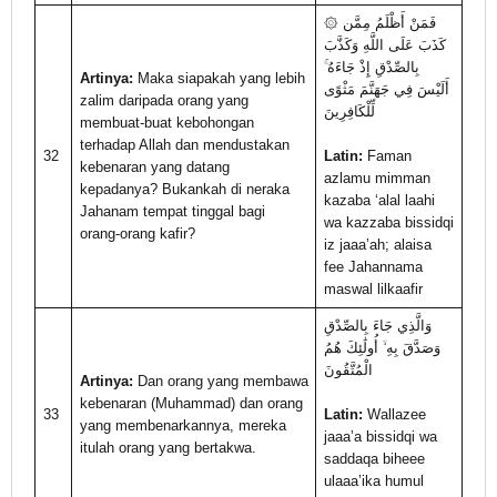
۞ فَمَنْ أَظْلَمُ مِمَّن
كَذَبَ عَلَى اللَّهِ وَكَذَّبَ
بِالصِّدْقِ إِذْ جَاءَهُ ۚ
Artinya:
Maka siapakah yang lebih
أَلَيْسَ فِي جَهَنَّمَ مَثْوًى
zalim daripada orang yang
لِّلْكَافِرِينَ
membuat-buat kebohongan
terhadap Allah dan mendustakan
32
Latin:
Faman
kebenaran yang datang
azlamu mimman
kepadanya? Bukankah di neraka
kazaba ‘alal laahi
Jahanam tempat tinggal bagi
wa kazzaba bissidqi
orang-orang kafir?
iz jaaa’ah; alaisa
fee Jahannama
maswal lilkaafir
وَالَّذِي جَاءَ بِالصِّدْقِ
وَصَدَّقَ بِهِ ۙ أُولَٰئِكَ هُمُ
الْمُتَّقُونَ
Artinya:
Dan orang yang membawa
kebenaran (Muhammad) dan orang
33
Latin:
Wallazee
yang membenarkannya, mereka
jaaa’a bissidqi wa
itulah orang yang bertakwa.
saddaqa biheee
ulaaa’ika humul