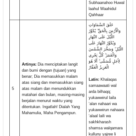
Subhaanahoo Huwal
laahul Waahidul
Qahhaar
خَلَقَ السَّمَاوَاتِ
وَالْأَرْضَ بِالْحَقِّ ۖ يُكَوِّرُ
اللَّيْلَ عَلَى النَّهَارِ
وَيُكَوِّرُ النَّهَارَ عَلَى
اللَّيْلِ ۖ وَسَخَّرَ الشَّمْسَ
وَالْقَمَرَ ۖ كُلٌّ يَجْرِي
لِأَجَلٍ مُّسَمًّى ۗ أَلَا هُوَ
Artinya:
Dia menciptakan langit
الْعَزِيزُ الْغَفَّارُ
dan bumi dengan (tujuan) yang
benar; Dia memasukkan malam
Latin:
Khalaqas
atas siang dan memasukkan siang
samaawaati wal
5
atas malam dan menundukkan
arda bilhaqq;
matahari dan bulan, masing-masing
yukawwirul laila
berjalan menurut waktu yang
‘alan nahaari wa
ditentukan. Ingatlah! Dialah Yang
yukawwirun nahaara
Mahamulia, Maha Pengampun.
‘alaal laili wa
sakhkharash
shamsa walqamara
kulluny yajree li