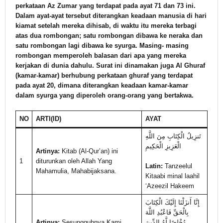
perkataan Az Zumar yang terdapat pada ayat 71 dan 73 ini.
Dalam ayat-ayat tersebut diterangkan keadaan manusia di hari
kiamat setelah mereka dihisab, di waktu itu mereka terbagi
atas dua rombongan; satu rombongan dibawa ke neraka dan
satu rombongan lagi dibawa ke syurga. Masing- masing
rombongan memperoleh balasan dari apa yang mereka
kerjakan di dunia dahulu. Surat ini dinamakan juga Al Ghuraf
(kamar-kamar) berhubung perkataan ghuraf yang terdapat
pada ayat 20, dimana diterangkan keadaan kamar-kamar
dalam syurga yang diperoleh orang-orang yang bertakwa.
NO
ARTI(ID)
AYAT
تَنزِيلُ الْكِتَابِ مِنَ اللَّهِ
الْعَزِيزِ الْحَكِيمِ
Artinya:
Kitab (Al-Qur’an) ini
1
diturunkan oleh Allah Yang
Latin:
Tanzeelul
Mahamulia, Mahabijaksana.
Kitaabi minal laahil
‘Azeezil Hakeem
إِنَّا أَنزَلْنَا إِلَيْكَ الْكِتَابَ
بِالْحَقِّ فَاعْبُدِ اللَّهَ
Artinya:
Sesungguhnya Kami
مُخْلِصًا لَّهُ الدِّينَ