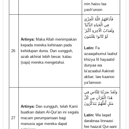
min haisu laa
yash’uroon
فَأَذَاقَهُمُ اللَّهُ الْخِزْيَ
فِي الْحَيَاةِ الدُّنْيَا ۖ
وَلَعَذَابُ الْآخِرَةِ أَكْبَرُ ۚ
لَوْ كَانُوا يَعْلَمُونَ
Artinya:
Maka Allah menimpakan
kepada mereka kehinaan pada
Latin:
Fa
26
kehidupan dunia. Dan sungguh,
azaaqahumul laahul
azab akhirat lebih besar, kalau
khizya fil hayaatid
(saja) mereka mengetahui.
dunyaa wa
la’azaabul Aakirati
akbar; law kaanoo
ya’lamoon
وَلَقَدْ ضَرَبْنَا لِلنَّاسِ فِي
هَٰذَا الْقُرْآنِ مِن كُلِّ
مَثَلٍ لَّعَلَّهُمْ يَتَذَكَّرُونَ
Artinya:
Dan sungguh, telah Kami
buatkan dalam Al-Qur’an ini segala
Latin:
Wa laqad
27
macam perumpamaan bagi
darabnaa linnaasi
manusia agar mereka dapat
fee haazal Qur-aani