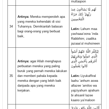
muttaqoon
لَهُم مَّا يَشَاءُونَ عِندَ
رَبِّهِمْ ۚ ذَٰلِكَ جَزَاءُ
Artinya:
Mereka memperoleh apa
الْمُحْسِنِينَ
yang mereka kehendaki di sisi
34
Tuhannya. Demikianlah balasan
Latin:
Lahum maa
bagi orang-orang yang berbuat
yashaaa’oona ‘inda
baik,
Rabbihim; zaalika
jazaaa’ul muhsineen
لِيُكَفِّرَ اللَّهُ عَنْهُمْ أَسْوَأَ
الَّذِي عَمِلُوا وَيَجْزِيَهُمْ
Artinya:
agar Allah menghapus
أَجْرَهُم بِأَحْسَنِ الَّذِي
perbuatan mereka yang paling
كَانُوا يَعْمَلُونَ
buruk yang pernah mereka lakukan
35
dan memberi pahala kepada
Latin:
Liyukaffiral
mereka dengan yang lebih baik
laahu ‘anhum aswa
daripada apa yang mereka
allazee ‘amiloo wa
kerjakan.
yajziyahum ajrahum
bi ahsanil lazee
kaano ya’maloon
أَلَيْسَ اللَّهُ بِكَافٍ عَبْدَهُ ۖ