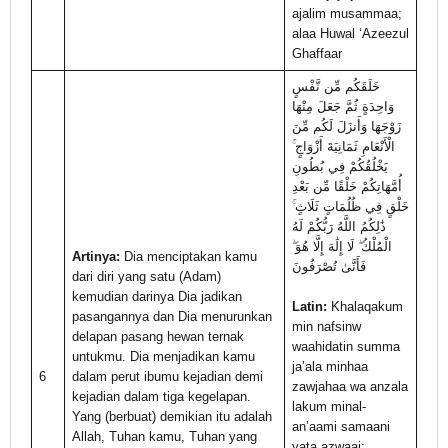
ajalim musammaa;
alaa Huwal ‘Azeezul
Ghaffaar
خَلَقَكُم مِّن نَّفْسٍ
وَاحِدَةٍ ثُمَّ جَعَلَ مِنْهَا
زَوْجَهَا وَأَنزَلَ لَكُم مِّنَ
الْأَنْعَامِ ثَمَانِيَةَ أَزْوَاجٍ ۚ
يَخْلُقُكُمْ فِي بُطُونِ
أُمَّهَاتِكُمْ خَلْقًا مِّن بَعْدِ
خَلْقٍ فِي ظُلُمَاتٍ ثَلَاثٍ ۚ
ذَٰلِكُمُ اللَّهُ رَبُّكُمْ لَهُ
الْمُلْكُ ۖ لَا إِلَٰهَ إِلَّا هُوَ ۖ
Artinya:
Dia menciptakan kamu
فَأَنَّىٰ تُصْرَفُونَ
dari diri yang satu (Adam)
kemudian darinya Dia jadikan
Latin:
Khalaqakum
pasangannya dan Dia menurunkan
min nafsinw
delapan pasang hewan ternak
waahidatin summa
untukmu. Dia menjadikan kamu
ja’ala minhaa
6
dalam perut ibumu kejadian demi
zawjahaa wa anzala
kejadian dalam tiga kegelapan.
lakum minal-
Yang (berbuat) demikian itu adalah
an’aami samaani
Allah, Tuhan kamu, Tuhan yang
yata azwaaj;