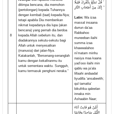
ۚ قُلْ تَمَتَّعْ بِكُفْرِكَ قَلِيلًا
ditimpa bencana, dia memohon
ۖ إِنَّكَ مِنْ أَصْحَابِ النَّارِ
(pertolongan) kepada Tuhannya
dengan kembali (taat) kepada-Nya;
Latin:
Wa izaa
tetapi apabila Dia memberikan
massal insaana
nikmat kepadanya dia lupa (akan
durrun da’aa
bencana) yang pernah dia berdoa
Rabbahoo
8
kepada Allah sebelum itu, dan
muneeban ilaihi
diadakannya sekutu-sekutu bagi
summa izaa
Allah untuk menyesatkan
khawwalahoo
(manusia) dari jalan-Nya.
ni’matam minhu
Katakanlah, “Bersenang-senanglah
nasiya maa kaana
kamu dengan kekafiranmu itu
yad’ooo ilaihi min
untuk sementara waktu. Sungguh,
qablu wa ja’ala
kamu termasuk penghuni neraka.”
lillaahi andaadal
liyudilla ‘ansabeelih;
qul tamatta’
bikufrika qaleelan
innaka min
Ashaabin Naar;
أَمَّنْ هُوَ قَانِتٌ آنَاءَ
اللَّيْلِ سَاجِدًا وَقَائِمًا