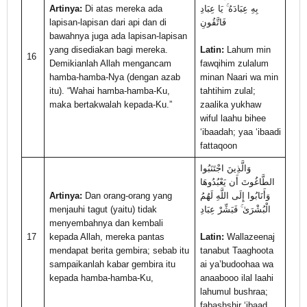
Artinya:
Di atas mereka ada
بِهِ عِبَادَهُ ۚ يَا عِبَادِ
lapisan-lapisan dari api dan di
فَاتَّقُونِ
bawahnya juga ada lapisan-lapisan
yang disediakan bagi mereka.
Latin:
Lahum min
16
Demikianlah Allah mengancam
fawqihim zulalum
hamba-hamba-Nya (dengan azab
minan Naari wa min
itu). “Wahai hamba-hamba-Ku,
tahtihim zulal;
maka bertakwalah kepada-Ku.”
zaalika yukhaw
wiful laahu bihee
‘ibaadah; yaa ‘ibaadi
fattaqoon
وَالَّذِينَ اجْتَنَبُوا
الطَّاغُوتَ أَن يَعْبُدُوهَا
Artinya:
Dan orang-orang yang
وَأَنَابُوا إِلَى اللَّهِ لَهُمُ
menjauhi tagut (yaitu) tidak
الْبُشْرَىٰ ۚ فَبَشِّرْ عِبَادِ
menyembahnya dan kembali
17
kepada Allah, mereka pantas
Latin:
Wallazeenaj
mendapat berita gembira; sebab itu
tanabut Taaghoota
sampaikanlah kabar gembira itu
ai ya’budoohaa wa
kepada hamba-hamba-Ku,
anaabooo ilal laahi
lahumul bushraa;
fabashshir ‘ibaad