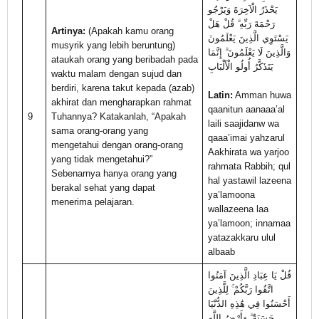
يَحْذَرُ الْآخِرَةَ وَيَرْجُو
رَحْمَةَ رَبِّهِ ۗ قُلْ هَلْ
Artinya:
(Apakah kamu orang
يَسْتَوِي الَّذِينَ يَعْلَمُونَ
musyrik yang lebih beruntung)
وَالَّذِينَ لَا يَعْلَمُونَ ۗ إِنَّمَا
ataukah orang yang beribadah pada
يَتَذَكَّرُ أُولُو الْأَلْبَابِ
waktu malam dengan sujud dan
berdiri, karena takut kepada (azab)
Latin:
Amman huwa
akhirat dan mengharapkan rahmat
qaanitun aanaaa’al
9
Tuhannya? Katakanlah, “Apakah
laili saajidanw wa
sama orang-orang yang
qaaa’imai yahzarul
mengetahui dengan orang-orang
Aakhirata wa yarjoo
yang tidak mengetahui?”
rahmata Rabbih; qul
Sebenarnya hanya orang yang
hal yastawil lazeena
berakal sehat yang dapat
ya’lamoona
menerima pelajaran.
wallazeena laa
ya’lamoon; innamaa
yatazakkaru ulul
albaab
قُلْ يَا عِبَادِ الَّذِينَ آمَنُوا
اتَّقُوا رَبَّكُمْ ۚ لِلَّذِينَ
أَحْسَنُوا فِي هَٰذِهِ الدُّنْيَا
حَسَنَةٌ ۗ وَأَرْضُ اللَّهِ