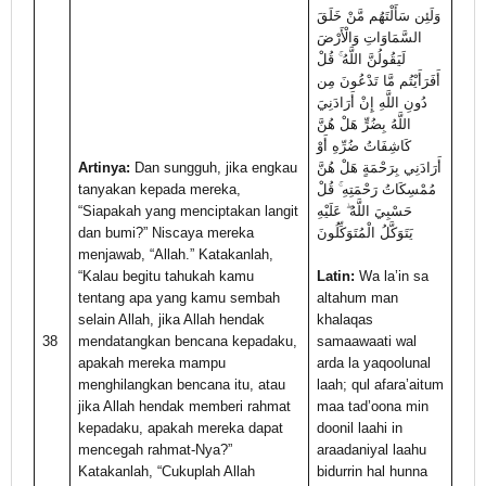
وَلَئِن سَأَلْتَهُم مَّنْ خَلَقَ
السَّمَاوَاتِ وَالْأَرْضَ
لَيَقُولُنَّ اللَّهُ ۚ قُلْ
أَفَرَأَيْتُم مَّا تَدْعُونَ مِن
دُونِ اللَّهِ إِنْ أَرَادَنِيَ
اللَّهُ بِضُرٍّ هَلْ هُنَّ
كَاشِفَاتُ ضُرِّهِ أَوْ
Artinya:
Dan sungguh, jika engkau
أَرَادَنِي بِرَحْمَةٍ هَلْ هُنَّ
tanyakan kepada mereka,
مُمْسِكَاتُ رَحْمَتِهِ ۚ قُلْ
“Siapakah yang menciptakan langit
حَسْبِيَ اللَّهُ ۖ عَلَيْهِ
dan bumi?” Niscaya mereka
يَتَوَكَّلُ الْمُتَوَكِّلُونَ
menjawab, “Allah.” Katakanlah,
“Kalau begitu tahukah kamu
Latin:
Wa la’in sa
tentang apa yang kamu sembah
altahum man
selain Allah, jika Allah hendak
khalaqas
38
mendatangkan bencana kepadaku,
samaawaati wal
apakah mereka mampu
arda la yaqoolunal
menghilangkan bencana itu, atau
laah; qul afara’aitum
jika Allah hendak memberi rahmat
maa tad’oona min
kepadaku, apakah mereka dapat
doonil laahi in
mencegah rahmat-Nya?”
araadaniyal laahu
Katakanlah, “Cukuplah Allah
bidurrin hal hunna