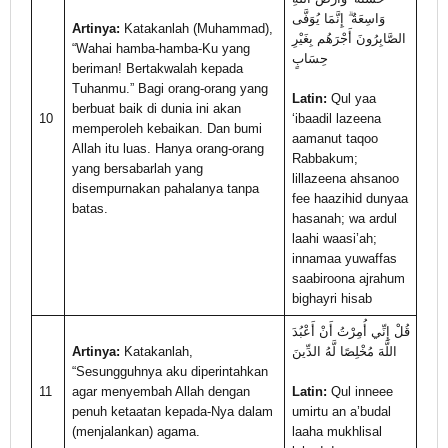
وَاسِعَةٌ ۗ إِنَّمَا يُوَفَّى
Artinya:
Katakanlah (Muhammad),
الصَّابِرُونَ أَجْرَهُم بِغَيْرِ
“Wahai hamba-hamba-Ku yang
حِسَابٍ
beriman! Bertakwalah kepada
Tuhanmu.” Bagi orang-orang yang
Latin:
Qul yaa
berbuat baik di dunia ini akan
10
‘ibaadil lazeena
memperoleh kebaikan. Dan bumi
aamanut taqoo
Allah itu luas. Hanya orang-orang
Rabbakum;
yang bersabarlah yang
lillazeena ahsanoo
disempurnakan pahalanya tanpa
fee haazihid dunyaa
batas.
hasanah; wa ardul
laahi waasi’ah;
innamaa yuwaffas
saabiroona ajrahum
bighayri hisab
قُلْ إِنِّي أُمِرْتُ أَنْ أَعْبُدَ
Artinya:
Katakanlah,
اللَّهَ مُخْلِصًا لَّهُ الدِّينَ
“Sesungguhnya aku diperintahkan
11
agar menyembah Allah dengan
Latin:
Qul inneee
penuh ketaatan kepada-Nya dalam
umirtu an a’budal
(menjalankan) agama.
laaha mukhlisal