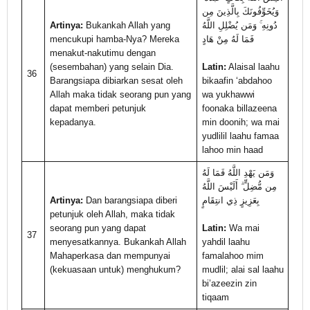
وَيُخَوِّفُونَكَ بِالَّذِينَ مِن
Artinya:
Bukankah Allah yang
دُونِهِ ۚ وَمَن يُضْلِلِ اللَّهُ
mencukupi hamba-Nya? Mereka
فَمَا لَهُ مِنْ هَادٍ
menakut-nakutimu dengan
(sesembahan) yang selain Dia.
Latin:
Alaisal laahu
36
Barangsiapa dibiarkan sesat oleh
bikaafin ‘abdahoo
Allah maka tidak seorang pun yang
wa yukhawwi
dapat memberi petunjuk
foonaka billazeena
kepadanya.
min doonih; wa mai
yudlilil laahu famaa
lahoo min haad
وَمَن يَهْدِ اللَّهُ فَمَا لَهُ
مِن مُّضِلٍّ ۗ أَلَيْسَ اللَّهُ
Artinya:
Dan barangsiapa diberi
بِعَزِيزٍ ذِي انتِقَامٍ
petunjuk oleh Allah, maka tidak
seorang pun yang dapat
Latin:
Wa mai
37
menyesatkannya. Bukankah Allah
yahdil laahu
Mahaperkasa dan mempunyai
famalahoo mim
(kekuasaan untuk) menghukum?
mudlil; alai sal laahu
bi’azeezin zin
tiqaam