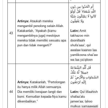
أَمِ اتَّخَذُوا مِن دُونِ
اللَّهِ شُفَعَاءَ ۚ قُلْ أَوَلَوْ
كَانُوا لَا يَمْلِكُونَ شَيْئًا
Artinya:
Ataukah mereka
وَلَا يَعْقِلُونَ
mengambil penolong selain Allah.
Katakanlah, “Apakah (kamu
Latin:
Amit
43
mengambilnya juga) meskipun
takhazoo min
mereka tidak memiliki sesuatu apa
doonillaahi
pun dan tidak mengerti?”
shufa’aaa’; qul
awalaw kaanoo laa
yamlikoona shai’aw
wa laa ya’qiloon
قُل لِّلَّهِ الشَّفَاعَةُ
جَمِيعًا ۖ لَّهُ مُلْكُ
السَّمَاوَاتِ وَالْأَرْضِ ۖ ثُمَّ
Artinya:
Katakanlah, “Pertolongan
إِلَيْهِ تُرْجَعُونَ
itu hanya milik Allah semuanya.
44
Dia memiliki kerajaan langit dan
Latin:
Qul lillaahish
bumi. Kemudian kepada-Nya kamu
shafaa’atu
dikembalikan.”
jamee’aa; lahoo
mulkus samaawaati