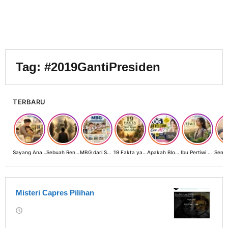
Tag:
#2019GantiPresiden
TERBARU
Sayang Anak, Lindungi dan Bangun Masa Depan: Investasi Terbaik Seorang Perempuan untuk Dunia yang Lebih Baik
Sebuah Renungan tentang Cahaya, Penantian, dan Harapan Kebangkitan Peradaban Nusantara
MBG dari Sudut Pandang Ibu Rumah Tangga, Guru, dan Akademisi: Investasi Generasi Emas Indonesia
19 Fakta yang Jarang Diketahui tentang Hari Raya Idul Adha
Apakah Blog Masih Relevan di Era AI? 19 Fakta & 19 Tips Blogger Bertahan
Ibu Pertiwi Menyimpan Rahasia Cinta
Misteri Capres Pilihan
oleh
Warkasa