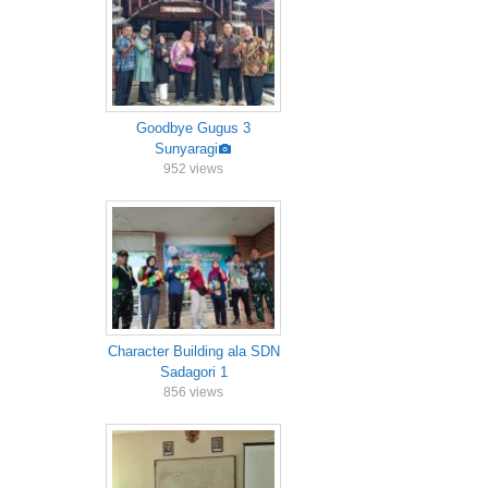
Goodbye Gugus 3
Sunyaragi
952 views
Character Building ala SDN
Sadagori 1
856 views