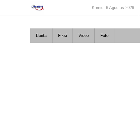
Lewati
Kamis, 6 Agustus 2026
ke
konten
Berita
Fiksi
Video
Foto