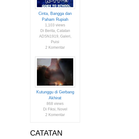
Cinta, Bangga dan
Paham Rupiah
1,103 views
Di Berita, Catatan
ADSN1919, Galeri,
Puisi
2 Komentar
Kutunggu di Gerbang
Akhirat
868 views
Di Fiksi, Novel
2 Komentar
CATATAN