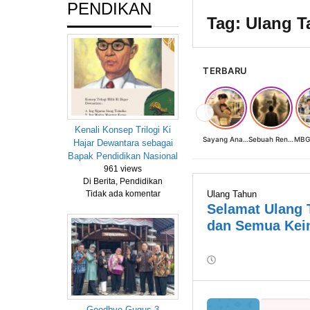
PENDIKAN
Tag:
Ulang T
TERBARU
❮
Kenali Konsep Trilogi Ki
Sayang Anak, Lindungi dan Bangun Masa Depan: Investasi Terbaik Seorang Perempuan untuk Dunia yang Lebih Baik
Sebuah Renungan tentang Cahaya, Penantian, dan Harapan Kebangkitan Peradaban Nusantara
Hajar Dewantara sebagai
Bapak Pendidikan Nasional
961 views
Di Berita, Pendidikan
Ulang Tahun
Tidak ada komentar
Selamat Ulang
dan Semua Kei
oleh
Warkasa
1919
Goodbye Gugus 3