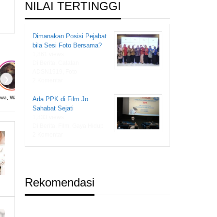
NILAI TERTINGGI
Dimanakan Posisi Pejabat
bila Sesi Foto Bersama?
1,861 views
Di Berita, Catatan
ADSN1919, Foto
❯
2 Komentar
Diwa, Wanita dari Masa Depan
Ada PPK di Film Jo
Sahabat Sejati
1,833 views
Di Berita, Film, Gaya Hidup
2 Komentar
Rekomendasi