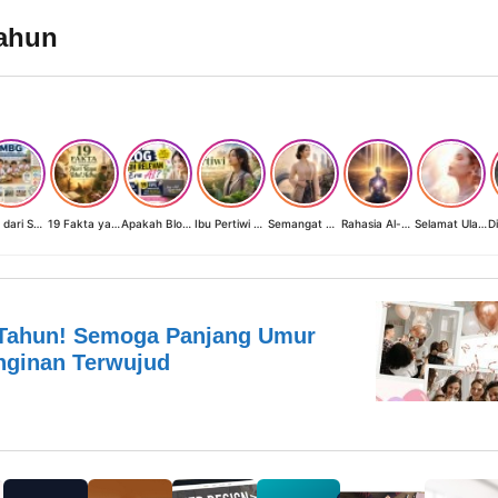
ahun
MBG dari Sudut Pandang Ibu Rumah Tangga, Guru, dan Akademisi: Investasi Generasi Emas Indonesia
19 Fakta yang Jarang Diketahui tentang Hari Raya Idul Adha
Apakah Blog Masih Relevan di Era AI? 19 Fakta & 19 Tips Blogger Bertahan
Ibu Pertiwi Menyimpan Rahasia Cinta
Semangat Kartini 2026: Ketika Perempuan Modern Menyalakan Terangnya Sendiri
Rahasia Al-Fatihah Ayat 1-7
Selamat Ulang Tahun, Perempuan Cahaya
 Tahun! Semoga Panjang Umur
nginan Terwujud