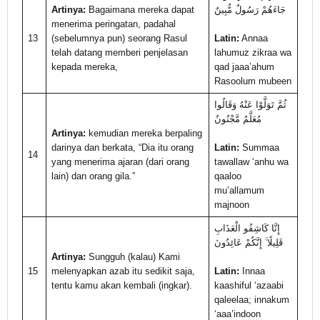
Artinya:
Bagaimana mereka dapat
جَاءَهُمْ رَسُولٌ مُّبِينٌ
menerima peringatan, padahal
13
(sebelumnya pun) seorang Rasul
Latin:
Annaa
telah datang memberi penjelasan
lahumuz zikraa wa
kepada mereka,
qad jaaa’ahum
Rasoolum mubeen
ثُمَّ تَوَلَّوْا عَنْهُ وَقَالُوا
مُعَلَّمٌ مَّجْنُونٌ
Artinya:
kemudian mereka berpaling
darinya dan berkata, “Dia itu orang
Latin:
Summaa
14
yang menerima ajaran (dari orang
tawallaw ‘anhu wa
lain) dan orang gila.”
qaaloo
mu’allamum
majnoon
إِنَّا كَاشِفُو الْعَذَابِ
قَلِيلًا ۚ إِنَّكُمْ عَائِدُونَ
Artinya:
Sungguh (kalau) Kami
15
melenyapkan azab itu sedikit saja,
Latin:
Innaa
tentu kamu akan kembali (ingkar).
kaashiful ‘azaabi
qaleelaa; innakum
‘aaa’indoon