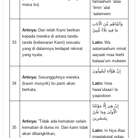
tarnaahum ‘alaa
masa itu).
‘ilmin ‘alal
‘aalameen
وَآتَيْنَاهُم مِّنَ الْآيَاتِ
Artinya:
Dan telah Kami berikan
مَا فِيهِ بَلَاءٌ مُّبِينٌ
kepada mereka di antara tanda-
33
tanda (kebesaran Kami) sesuatu
Latin:
Wa
yang di dalamnya terdapat nikmat
aatainaahum minal
yang nyata.
aayaati maa feehi
balaaa’um mubeen
إِنَّ هَٰؤُلَاءِ لَيَقُولُونَ
Artinya:
Sesungguhnya mereka
34
(kaum musyrik) itu pasti akan
Latin:
Inna
berkata,
haaa’ulaaa’i la
yaqooloon
إِنْ هِيَ إِلَّا مَوْتَتُنَا
الْأُولَىٰ وَمَا نَحْنُ
بِمُنشَرِينَ
Artinya:
”Tidak ada kematian selain
35
kematian di dunia ini. Dan kami tidak
Latin:
In hiya illaa
akan dibangkitkan,
mawtatunal oolaa