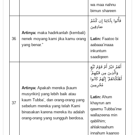
wa maa nahnu
bimun shareen
فَأْتُوا بِآبَائِنَا إِن كُنتُمْ
صَادِقِينَ
Artinya:
maka hadirkanlah (kembali)
36
nenek moyang kami jika kamu orang
Latin:
Faatoo bi
yang benar.”
aabaaa’inaaa
inkuntum
saadiqeen
أَهُمْ خَيْرٌ أَمْ قَوْمُ تُبَّعٍ
وَالَّذِينَ مِن قَبْلِهِمْ ۚ
أَهْلَكْنَاهُمْ ۖ إِنَّهُمْ كَانُوا
مُجْرِمِينَ
Artinya:
Apakah mereka (kaum
musyrikin) yang lebih baik atau
Latin:
Ahum
kaum Tubba‘, dan orang-orang yang
37
khayrun am
sebelum mereka yang telah Kami
qawmu Tubba’inw
binasakan karena mereka itu adalah
wallazeena min
orang-orang yang sungguh berdosa.
qablihim;
ahlaknaahum
innahum kaanoo