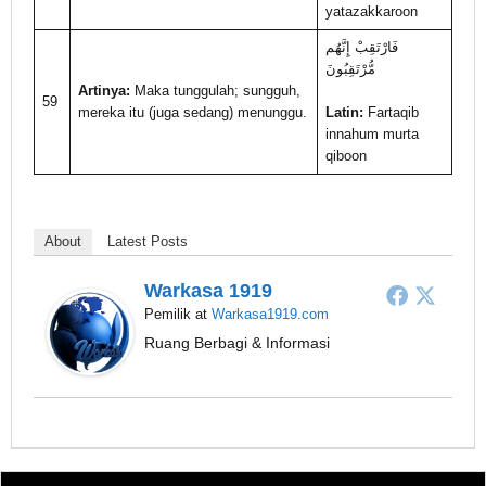
yatazakkaroon
فَارْتَقِبْ إِنَّهُم
مُّرْتَقِبُونَ
Artinya:
Maka tunggulah; sungguh,
59
mereka itu (juga sedang) menunggu.
Latin:
Fartaqib
innahum murta
qiboon
About
Latest Posts
Warkasa 1919
Pemilik
at
Warkasa1919.com
Ruang Berbagi & Informasi