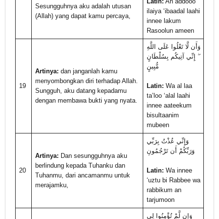
Latin:
An addooo
Sesungguhnya aku adalah utusan
ilaiya ‘ibaadal laahi
(Allah) yang dapat kamu percaya,
innee lakum
Rasoolun ameen
وَأَن لَّا تَعْلُوا عَلَى اللَّهِ
ۖ إِنِّي آتِيكُم بِسُلْطَانٍ
مُّبِينٍ
Artinya:
dan janganlah kamu
menyombongkan diri terhadap Allah.
19
Latin:
Wa al laa
Sungguh, aku datang kepadamu
ta’loo ‘alal laahi
dengan membawa bukti yang nyata.
innee aateekum
bisultaanim
mubeen
وَإِنِّي عُذْتُ بِرَبِّي
وَرَبِّكُمْ أَن تَرْجُمُونِ
Artinya:
Dan sesungguhnya aku
berlindung kepada Tuhanku dan
20
Latin:
Wa innee
Tuhanmu, dari ancamanmu untuk
‘uztu bi Rabbee wa
merajamku,
rabbikum an
tarjumoon
وَإِن لَّمْ تُؤْمِنُوا لِي