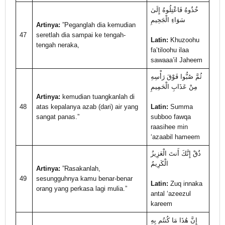
خُذُوهُ فَاعْتِلُوهُ إِلَىٰ
سَوَاءِ الْجَحِيمِ
Artinya:
”Peganglah dia kemudian
47
seretlah dia sampai ke tengah-
Latin:
Khuzoohu
tengah neraka,
fa’tiloohu ilaa
sawaaa’il Jaheem
ثُمَّ صُبُّوا فَوْقَ رَأْسِهِ
مِنْ عَذَابِ الْحَمِيمِ
Artinya:
kemudian tuangkanlah di
48
atas kepalanya azab (dari) air yang
Latin:
Summa
sangat panas.”
subboo fawqa
raasihee min
‘azaabil hameem
ذُقْ إِنَّكَ أَنتَ الْعَزِيزُ
الْكَرِيمُ
Artinya:
”Rasakanlah,
49
sesungguhnya kamu benar-benar
Latin:
Zuq innaka
orang yang perkasa lagi mulia.”
antal ‘azeezul
kareem
إِنَّ هَٰذَا مَا كُنتُم بِهِ