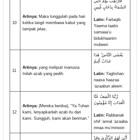
فَارْتَقِبْ يَوْمَ تَأْتِي
السَّمَاءُ بِدُخَانٍ مُّبِينٍ
Artinya:
Maka tunggulah pada hari
Latin:
Fartaqib
10
ketika langit membawa kabut yang
Yawma taatis
tampak jelas,
samaaa’u
bidukhaanim
mubeen
يَغْشَى النَّاسَ ۖ هَٰذَا
عَذَابٌ أَلِيمٌ
Artinya:
yang meliputi manusia.
11
Inilah azab yang pedih.
Latin:
Yaghshan
naasa haazaa
‘azaabun aleem
رَّبَّنَا اكْشِفْ عَنَّا
الْعَذَابَ إِنَّا مُؤْمِنُونَ
Artinya:
(Mereka berdoa), “Ya Tuhan
12
kami, lenyapkanlah azab itu dari
Latin:
Rabbanak
kami. Sungguh, kami akan beriman.”
shif ‘annal ‘azaaba
innaa mu’minoon
أَنَّىٰ لَهُمُ الذِّكْرَىٰ وَقَدْ