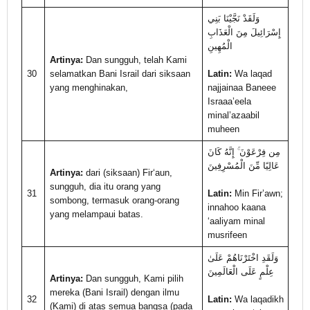
وَلَقَدْ نَجَّيْنَا بَنِي
إِسْرَائِيلَ مِنَ الْعَذَابِ
الْمُهِينِ
Artinya:
Dan sungguh, telah Kami
30
selamatkan Bani Israil dari siksaan
Latin:
Wa laqad
yang menghinakan,
najjainaa Baneee
Israaa’eela
minal’azaabil
muheen
مِن فِرْعَوْنَ ۚ إِنَّهُ كَانَ
عَالِيًا مِّنَ الْمُسْرِفِينَ
Artinya:
dari (siksaan) Fir‘aun,
sungguh, dia itu orang yang
31
Latin:
Min Fir’awn;
sombong, termasuk orang-orang
innahoo kaana
yang melampaui batas.
‘aaliyam minal
musrifeen
وَلَقَدِ اخْتَرْنَاهُمْ عَلَىٰ
عِلْمٍ عَلَى الْعَالَمِينَ
Artinya:
Dan sungguh, Kami pilih
mereka (Bani Israil) dengan ilmu
32
Latin:
Wa laqadikh
(Kami) di atas semua bangsa (pada