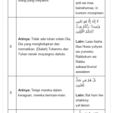
orang yang meyakini.
ardi wa maa
bainahumaa; in
kuntum mooqineen
لَا إِلَٰهَ إِلَّا هُوَ يُحْيِي
وَيُمِيتُ ۖ رَبُّكُمْ وَرَبُّ
آبَائِكُمُ الْأَوَّلِينَ
Artinya:
Tidak ada tuhan selain Dia,
Latin:
Laaa ilaaha
Dia yang menghidupkan dan
8
illaa Huwa yuhyee
mematikan. (Dialah) Tuhanmu dan
wa yumeetu
Tuhan nenek moyangmu dahulu.
Rabbukum wa
Rabbu
aabaaa’ikumul
awwaleen
بَلْ هُمْ فِي شَكٍّ
يَلْعَبُونَ
Artinya:
Tetapi mereka dalam
9
keraguan, mereka bermain-main.
Latin:
Bal hum fee
shakkiny
yal’aboon