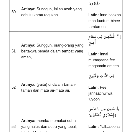
تَمْتَرُونَ
Artinya:
Sungguh, inilah azab yang
50
dahulu kamu ragukan.
Latin:
Inna haazaa
maa kuntum bihee
tamtaroon
إِنَّ الْمُتَّقِينَ فِي مَقَامٍ
أَمِينٍ
Artinya:
Sungguh, orang-orang yang
51
bertakwa berada dalam tempat yang
Latin:
Innal
aman,
muttaqeena fee
maqaamin ameen
فِي جَنَّاتٍ وَعُيُونٍ
Artinya:
(yaitu) di dalam taman-
52
Latin:
Fee
taman dan mata air-mata air,
jannaatinw wa
‘uyoon
يَلْبَسُونَ مِن سُندُسٍ
وَإِسْتَبْرَقٍ مُّتَقَابِلِينَ
Artinya:
mereka memakai sutra
53
yang halus dan sutra yang tebal,
Latin:
Yalbasoona