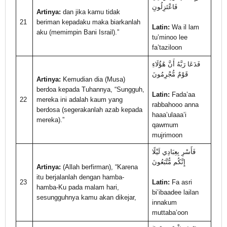
فَاعْتَزِلُونِ
Artinya:
dan jika kamu tidak
21
beriman kepadaku maka biarkanlah
Latin:
Wa il lam
aku (memimpin Bani Israil).”
tu’minoo lee
fa’taziloon
فَدَعَا رَبَّهُ أَنَّ هَٰؤُلَاءِ
قَوْمٌ مُّجْرِمُونَ
Artinya:
Kemudian dia (Musa)
berdoa kepada Tuhannya, “Sungguh,
Latin:
Fada’aa
22
mereka ini adalah kaum yang
rabbahooo anna
berdosa (segerakanlah azab kepada
haaa’ulaaa’i
mereka).”
qawmum
mujrimoon
فَأَسْرِ بِعِبَادِي لَيْلًا
إِنَّكُم مُّتَّبَعُونَ
Artinya:
(Allah berfirman), “Karena
itu berjalanlah dengan hamba-
23
Latin:
Fa asri
hamba-Ku pada malam hari,
bi’ibaadee lailan
sesungguhnya kamu akan dikejar,
innakum
muttaba’oon