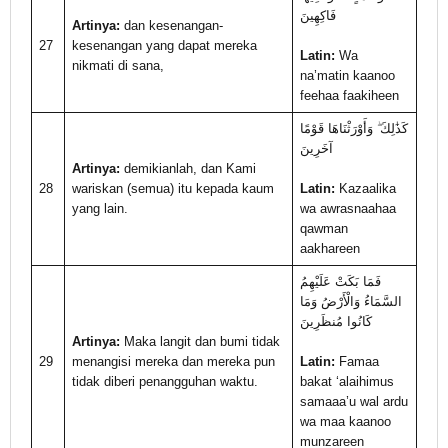
فَاكِهِينَ
Artinya:
dan kesenangan-
27
kesenangan yang dapat mereka
Latin:
Wa
nikmati di sana,
na’matin kaanoo
feehaa faakiheen
كَذَٰلِكَ ۖ وَأَوْرَثْنَاهَا قَوْمًا
آخَرِينَ
Artinya:
demikianlah, dan Kami
28
wariskan (semua) itu kepada kaum
Latin:
Kazaalika
yang lain.
wa awrasnaahaa
qawman
aakhareen
فَمَا بَكَتْ عَلَيْهِمُ
السَّمَاءُ وَالْأَرْضُ وَمَا
كَانُوا مُنظَرِينَ
Artinya:
Maka langit dan bumi tidak
29
menangisi mereka dan mereka pun
Latin:
Famaa
tidak diberi penangguhan waktu.
bakat ‘alaihimus
samaaa’u wal ardu
wa maa kaanoo
munzareen