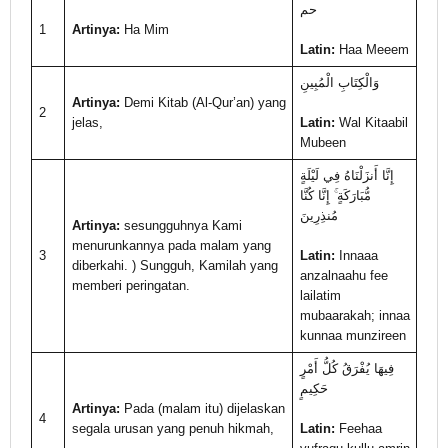
حم
1
Artinya:
Ha Mim
Latin:
Haa Meeem
وَالْكِتَابِ الْمُبِينِ
Artinya:
Demi Kitab (Al-Qur’an) yang
2
jelas,
Latin:
Wal Kitaabil
Mubeen
إِنَّا أَنزَلْنَاهُ فِي لَيْلَةٍ
مُّبَارَكَةٍ ۚ إِنَّا كُنَّا
مُنذِرِينَ
Artinya:
sesungguhnya Kami
menurunkannya pada malam yang
3
Latin:
Innaaa
diberkahi. ) Sungguh, Kamilah yang
anzalnaahu fee
memberi peringatan.
lailatim
mubaarakah; innaa
kunnaa munzireen
فِيهَا يُفْرَقُ كُلُّ أَمْرٍ
حَكِيمٍ
Artinya:
Pada (malam itu) dijelaskan
4
segala urusan yang penuh hikmah,
Latin:
Feehaa