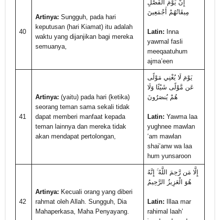
إِنَّ يَوْمَ الْفَصْلِ
مِيقَاتُهُمْ أَجْمَعِينَ
Artinya:
Sungguh, pada hari
keputusan (hari Kiamat) itu adalah
40
Latin:
Inna
waktu yang dijanjikan bagi mereka
yawmal fasli
semuanya,
meeqaatuhum
ajma’een
يَوْمَ لَا يُغْنِي مَوْلًى
عَن مَّوْلًى شَيْئًا وَلَا
Artinya:
(yaitu) pada hari (ketika)
هُمْ يُنصَرُونَ
seorang teman sama sekali tidak
41
dapat memberi manfaat kepada
Latin:
Yawma laa
teman lainnya dan mereka tidak
yughnee mawlan
akan mendapat pertolongan,
‘am mawlan
shai’anw wa laa
hum yunsaroon
إِلَّا مَن رَّحِمَ اللَّهُ ۚ إِنَّهُ
هُوَ الْعَزِيزُ الرَّحِيمُ
Artinya:
Kecuali orang yang diberi
42
rahmat oleh Allah. Sungguh, Dia
Latin:
Illaa mar
Mahaperkasa, Maha Penyayang.
rahimal laah’