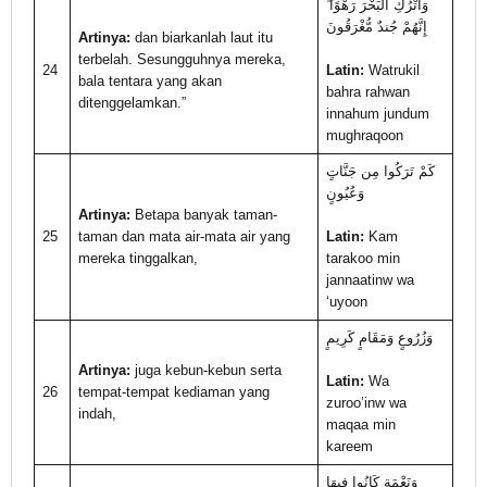
وَاتْرُكِ الْبَحْرَ رَهْوًا ۖ
إِنَّهُمْ جُندٌ مُّغْرَقُونَ
Artinya:
dan biarkanlah laut itu
terbelah. Sesungguhnya mereka,
24
Latin:
Watrukil
bala tentara yang akan
bahra rahwan
ditenggelamkan.”
innahum jundum
mughraqoon
كَمْ تَرَكُوا مِن جَنَّاتٍ
وَعُيُونٍ
Artinya:
Betapa banyak taman-
25
taman dan mata air-mata air yang
Latin:
Kam
mereka tinggalkan,
tarakoo min
jannaatinw wa
‘uyoon
وَزُرُوعٍ وَمَقَامٍ كَرِيمٍ
Artinya:
juga kebun-kebun serta
Latin:
Wa
26
tempat-tempat kediaman yang
zuroo’inw wa
indah,
maqaa min
kareem
وَنَعْمَةٍ كَانُوا فِيهَا