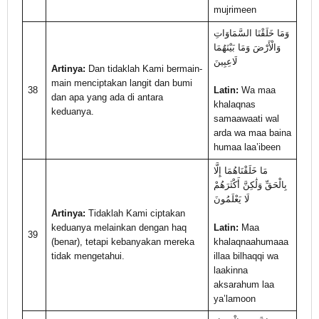
mujrimeen
وَمَا خَلَقْنَا السَّمَاوَاتِ
وَالْأَرْضَ وَمَا بَيْنَهُمَا
لَاعِبِينَ
Artinya:
Dan tidaklah Kami bermain-
main menciptakan langit dan bumi
38
Latin:
Wa maa
dan apa yang ada di antara
khalaqnas
keduanya.
samaawaati wal
arda wa maa baina
humaa laa’ibeen
مَا خَلَقْنَاهُمَا إِلَّا
بِالْحَقِّ وَلَٰكِنَّ أَكْثَرَهُمْ
لَا يَعْلَمُونَ
Artinya:
Tidaklah Kami ciptakan
keduanya melainkan dengan haq
Latin:
Maa
39
(benar), tetapi kebanyakan mereka
khalaqnaahumaaa
tidak mengetahui.
illaa bilhaqqi wa
laakinna
aksarahum laa
ya’lamoon