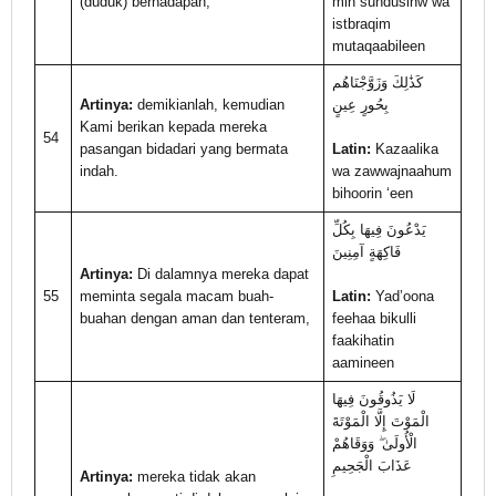
(duduk) berhadapan,
min sundusinw wa
istbraqim
mutaqaabileen
كَذَٰلِكَ وَزَوَّجْنَاهُم
Artinya:
demikianlah, kemudian
بِحُورٍ عِينٍ
Kami berikan kepada mereka
54
pasangan bidadari yang bermata
Latin:
Kazaalika
indah.
wa zawwajnaahum
bihoorin ‘een
يَدْعُونَ فِيهَا بِكُلِّ
فَاكِهَةٍ آمِنِينَ
Artinya:
Di dalamnya mereka dapat
55
meminta segala macam buah-
Latin:
Yad’oona
buahan dengan aman dan tenteram,
feehaa bikulli
faakihatin
aamineen
لَا يَذُوقُونَ فِيهَا
الْمَوْتَ إِلَّا الْمَوْتَةَ
الْأُولَىٰ ۖ وَوَقَاهُمْ
عَذَابَ الْجَحِيمِ
Artinya:
mereka tidak akan