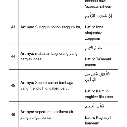
innahoo huwal
‘azeezur raheem
إِنَّ شَجَرَتَ الزَّقُّومِ
43
Artinya:
Sungguh pohon zaqqum itu,
Latin:
Inna
shajarataz
zaqqoom
طَعَامُ الْأَثِيمِ
Artinya:
makanan bagi orang yang
44
banyak dosa.
Latin:
Ta’aamul
aseem
كَالْمُهْلِ يَغْلِي فِي
الْبُطُونِ
Artinya:
Seperti cairan tembaga
45
yang mendidih di dalam perut,
Latin:
Kalmuhli
yaghlee filbutoon
كَغَلْيِ الْحَمِيمِ
Artinya:
seperti mendidihnya air
46
yang sangat panas.
Latin:
Kaghalyil
hameem