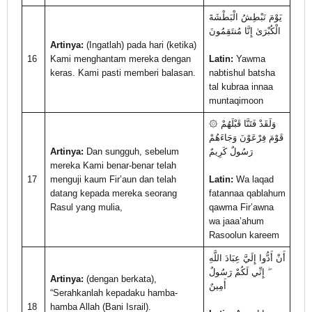
يَوْمَ نَبْطِشُ الْبَطْشَةَ
الْكُبْرَىٰ إِنَّا مُنتَقِمُونَ
Artinya:
(Ingatlah) pada hari (ketika)
16
Kami menghantam mereka dengan
Latin:
Yawma
keras. Kami pasti memberi balasan.
nabtishul batsha
tal kubraa innaa
muntaqimoon
۞ وَلَقَدْ فَتَنَّا قَبْلَهُمْ
قَوْمَ فِرْعَوْنَ وَجَاءَهُمْ
Artinya:
Dan sungguh, sebelum
رَسُولٌ كَرِيمٌ
mereka Kami benar-benar telah
17
menguji kaum Fir’aun dan telah
Latin:
Wa laqad
datang kepada mereka seorang
fatannaa qablahum
Rasul yang mulia,
qawma Fir’awna
wa jaaa’ahum
Rasoolun kareem
أَنْ أَدُّوا إِلَيَّ عِبَادَ اللَّهِ
ۖ إِنِّي لَكُمْ رَسُولٌ
Artinya:
(dengan berkata),
أَمِينٌ
“Serahkanlah kepadaku hamba-
18
hamba Allah (Bani Israil).