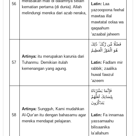
merasakan mati di dalamnya selain
56
Latin:
Laa
kematian pertama (di dunia). Allah
yazooqoona feehal
melindungi mereka dari azab neraka,
mawtaa illal
mawtatal oolaa wa
qaqaahum
‘azaabal jaheem
فَضْلًا مِّن رَّبِّكَ ۚ ذَٰلِكَ
هُوَ الْفَوْزُ الْعَظِيمُ
Artinya:
itu merupakan karunia dari
57
Tuhanmu. Demikian itulah
Latin:
Fadlam mir
kemenangan yang agung.
rabbik; zaalika
huwal fawzul
‘azeem
فَإِنَّمَا يَسَّرْنَاهُ
بِلِسَانِكَ لَعَلَّهُمْ
يَتَذَكَّرُونَ
Artinya:
Sungguh, Kami mudahkan
58
Al-Qur’an itu dengan bahasamu agar
Latin:
Fa innamaa
mereka mendapat pelajaran.
yassarnaahu
bilisaanika
la’allahum