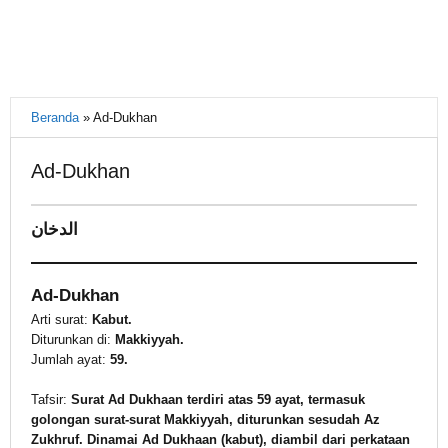
Beranda
»
Ad-Dukhan
Ad-Dukhan
15
الدخان
November
2021
oleh
Ad-Dukhan
Warkasa
1919
Arti surat:
Kabut.
Diturunkan di:
Makkiyyah.
Jumlah ayat:
59.
Tafsir:
Surat Ad Dukhaan terdiri atas 59 ayat, termasuk
golongan surat-surat Makkiyyah, diturunkan sesudah Az
Zukhruf. Dinamai Ad Dukhaan (kabut), diambil dari perkataan