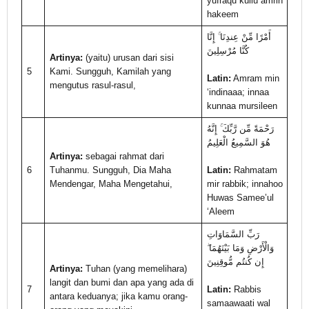
yufraqu kullu amrin
hakeem
أَمْرًا مِّنْ عِندِنَا ۚ إِنَّا
كُنَّا مُرْسِلِينَ
Artinya:
(yaitu) urusan dari sisi
5
Kami. Sungguh, Kamilah yang
Latin:
Amram min
mengutus rasul-rasul,
‘indinaaa; innaa
kunnaa mursileen
رَحْمَةً مِّن رَّبِّكَ ۚ إِنَّهُ
هُوَ السَّمِيعُ الْعَلِيمُ
Artinya:
sebagai rahmat dari
6
Tuhanmu. Sungguh, Dia Maha
Latin:
Rahmatam
Mendengar, Maha Mengetahui,
mir rabbik; innahoo
Huwas Samee’ul
‘Aleem
رَبِّ السَّمَاوَاتِ
وَالْأَرْضِ وَمَا بَيْنَهُمَا ۖ
إِن كُنتُم مُّوقِنِينَ
Artinya:
Tuhan (yang memelihara)
langit dan bumi dan apa yang ada di
7
Latin:
Rabbis
antara keduanya; jika kamu orang-
samaawaati wal