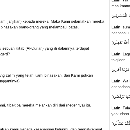
Latin:
Wa m
maa kaano
نَا الْمُسْرِفِينَ
 Kami janjikan) kepada mereka. Maka Kami selamatkan mereka
 binasakan orang-orang yang melampaui batas.
Latin:
summ
nashaaa’u 
ۖ أَفَلَا تَعْقِلُونَ
sebuah Kitab (Al-Qur’an) yang di dalamnya terdapat
gerti?
Latin:
Laqa
ta’qiloon
 قَوْمًا آخَرِينَ
ng zalim yang telah Kami binasakan, dan Kami jadikan
enggantinya).
Latin:
Wa k
anshadnaa
ّنْهَا يَرْكُضُونَ
 tiba-tiba mereka melarikan diri dari (negerinya) itu.
Latin:
Fala
yarkudoon
َّكُمْ تُسْأَلُونَ
balilah kamu kepada kesenangan hidupmu dan tempat-tempat