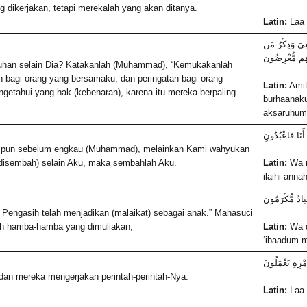
ng dikerjakan, tetapi merekalah yang akan ditanya.
Latin:
Laa 
ّعِيَ وَذِكْرُ مَن
فَهُم مُّعْرِضُونَ
uhan selain Dia? Katakanlah (Muhammad), “Kemukakanlah
an bagi orang yang bersamaku, dan peringatan bagi orang
Latin:
Amit
etahui yang hak (kebenaran), karena itu mereka berpaling.
burhaanaku
aksaruhum 
 أَنَا فَاعْبُدُونِ
l pun sebelum engkau (Muhammad), melainkan Kami wahyukan
 disembah) selain Aku, maka sembahlah Aku.
Latin:
Wa m
ilaihi anna
ِبَادٌ مُّكْرَمُونَ
Pengasih telah menjadikan (malaikat) sebagai anak.” Mahasuci
lah hamba-hamba yang dimuliakan,
Latin:
Wa q
‘ibaadum 
مْرِهِ يَعْمَلُونَ
dan mereka mengerjakan perintah-perintah-Nya.
Latin:
Laa 