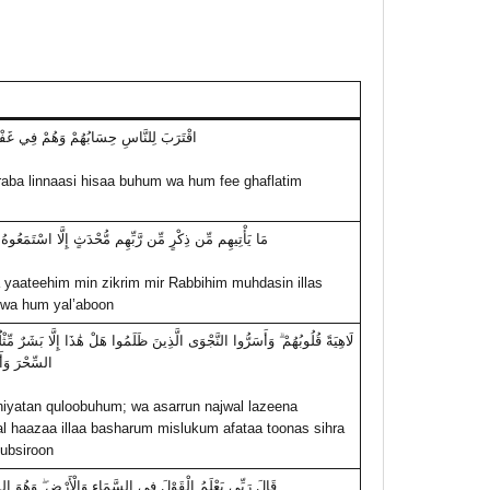
اقْتَرَبَ لِلنَّاسِ حِسَابُهُمْ وَهُمْ فِي غَفْل
raba linnaasi hisaa buhum wa hum fee ghaflatim
مَا يَأْتِيهِم مِّن ذِكْرٍ مِّن رَّبِّهِم مُّحْدَثٍ إِلَّا اسْتَمَعُوهُ 
yaateehim min zikrim mir Rabbihim muhdasin illas
 wa hum yal’aboon
لَاهِيَةً قُلُوبُهُمْ ۗ وَأَسَرُّوا النَّجْوَى الَّذِينَ ظَلَمُوا هَلْ هَٰذَا إِلَّا بَشَرٌ مِّثْلُك
السِّحْرَ وَأَ
iyatan quloobuhum; wa asarrun najwal lazeena
l haazaa illaa basharum mislukum afataa toonas sihra
ubsiroon
قَالَ رَبِّي يَعْلَمُ الْقَوْلَ فِي السَّمَاءِ وَالْأَرْضِ ۖ وَهُوَ الس