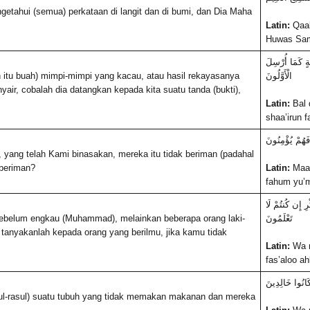
tahui (semua) perkataan di langit dan di bumi, dan Dia Maha
Latin:
Qaal
Huwas Sam
َةٍ كَمَا أُرْسِلَ
itu buah) mimpi-mimpi yang kacau, atau hasil rekayasanya
الْأَوَّلُونَ
ir, cobalah dia datangkan kepada kita suatu tanda (bukti),
Latin:
Bal 
shaa’irun f
َفَهُمْ يُؤْمِنُونَ
yang telah Kami binasakan, mereka itu tidak beriman (padahal
 beriman?
Latin:
Maaa
fahum yu’
ْرِ إِن كُنتُمْ لَا
 sebelum engkau (Muhammad), melainkan beberapa orang laki-
تَعْلَمُونَ
tanyakanlah kepada orang yang berilmu, jika kamu tidak
Latin:
Wa m
fas’aloo ah
كَانُوا خَالِدِينَ
ul-rasul) suatu tubuh yang tidak memakan makanan dan mereka