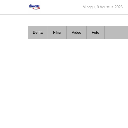
Lewati
Minggu, 9 Agustus 2026
ke
konten
Berita
Fiksi
Video
Foto