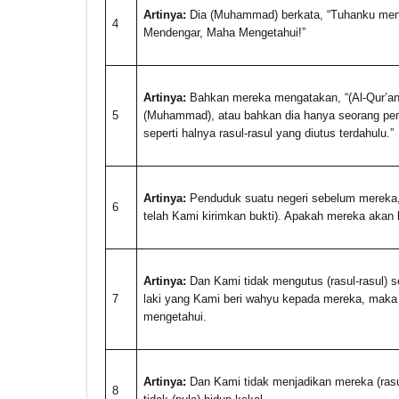
Artinya:
Dia (Muhammad) berkata, “Tuhanku menge
4
Mendengar, Maha Mengetahui!”
Artinya:
Bahkan mereka mengatakan, “(Al-Qur’an 
5
(Muhammad), atau bahkan dia hanya seorang penya
seperti halnya rasul-rasul yang diutus terdahulu.”
Artinya:
Penduduk suatu negeri sebelum mereka, 
6
telah Kami kirimkan bukti). Apakah mereka akan
Artinya:
Dan Kami tidak mengutus (rasul-rasul)
7
laki yang Kami beri wahyu kepada mereka, maka 
mengetahui.
Artinya:
Dan Kami tidak menjadikan mereka (ras
8