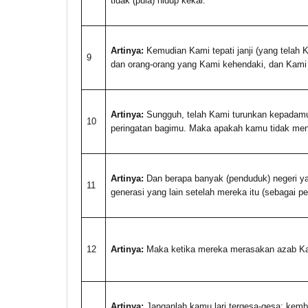
tidak (pula) hidup kekal.
Artinya:
Kemudian Kami tepati janji (yang telah
9
dan orang-orang yang Kami kehendaki, dan Kami
Artinya:
Sungguh, telah Kami turunkan kepadamu 
10
peringatan bagimu. Maka apakah kamu tidak men
Artinya:
Dan berapa banyak (penduduk) negeri ya
11
generasi yang lain setelah mereka itu (sebagai p
12
Artinya:
Maka ketika mereka merasakan azab Kami,
Artinya:
Janganlah kamu lari tergesa-gesa; kem