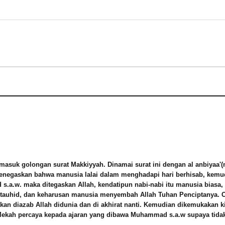
termasuk golongan surat Makkiyyah. Dinamai surat ini dengan al anbiyaa'(
 menegaskan bahwa manusia lalai dalam menghadapi hari berhisab, ke
a.w. maka ditegaskan Allah, kendatipun nabi-nabi itu manusia biasa,
auhid, dan keharusan manusia menyembah Allah Tuhan Penciptanya. O
 akan diazab Allah didunia dan di akhirat nanti. Kemudian dikemukakan
 Mekah percaya kepada ajaran yang dibawa Muhammad s.a.w supaya tida