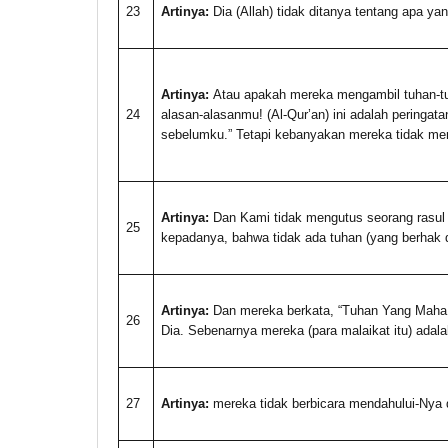
23
Artinya:
Dia (Allah) tidak ditanya tentang apa ya
Artinya:
Atau apakah mereka mengambil tuhan-t
24
alasan-alasanmu! (Al-Qur’an) ini adalah peringat
sebelumku.” Tetapi kebanyakan mereka tidak meng
Artinya:
Dan Kami tidak mengutus seorang rasu
25
kepadanya, bahwa tidak ada tuhan (yang berhak
Artinya:
Dan mereka berkata, “Tuhan Yang Maha 
26
Dia. Sebenarnya mereka (para malaikat itu) ada
27
Artinya:
mereka tidak berbicara mendahului-Nya 