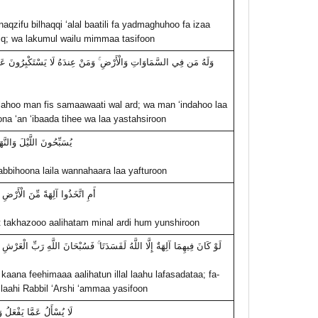
aqzifu bilhaqqi ‘alal baatili fa yadmaghuhoo fa izaa
q; wa lakumul wailu mimmaa tasifoon
وَلَهُ مَن فِي السَّمَاوَاتِ وَالْأَرْضِ ۚ وَمَنْ عِندَهُ لَا يَسْتَكْبِرُونَ عَنْ 
ahoo man fis samaawaati wal ard; wa man ‘indahoo laa
na ‘an ‘ibaada tihee wa laa yastahsiroon
يُسَبِّحُونَ اللَّيْلَ وَالنَّهَ
bbihoona laila wannahaara laa yafturoon
أَمِ اتَّخَذُوا آلِهَةً مِّنَ الْأَرْض
 takhazooo aalihatam minal ardi hum yunshiroon
لَوْ كَانَ فِيهِمَا آلِهَةٌ إِلَّا اللَّهُ لَفَسَدَتَا ۚ فَسُبْحَانَ اللَّهِ رَبِّ الْعَرْش
aana feehimaaa aalihatun illal laahu lafasadataa; fa-
laahi Rabbil ‘Arshi ‘ammaa yasifoon
لَا يُسْأَلُ عَمَّا يَفْعَلُ 