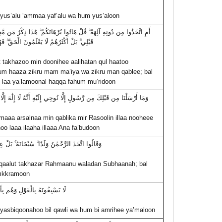
yus’alu ‘ammaa yaf’alu wa hum yus’aloon
أَمِ اتَّخَذُوا مِن دُونِهِ آلِهَةً ۖ قُلْ هَاتُوا بُرْهَانَكُمْ ۖ هَٰذَا ذِكْرُ مَن مَ
قَبْلِي ۗ بَلْ أَكْثَرُهُمْ لَا يَعْلَمُونَ الْحَقَّ ۖ 
 takhazoo min doonihee aalihatan qul haatoo
m haaza zikru mam ma’iya wa zikru man qablee; bal
laa ya’lamoonal haqqa fahum mu’ridoon
وَمَا أَرْسَلْنَا مِن قَبْلِكَ مِن رَّسُولٍ إِلَّا نُوحِي إِلَيْهِ أَنَّهُ لَا إِلَٰهَ إِلَّا
aaa arsalnaa min qablika mir Rasoolin illaa nooheee
hoo laaa ilaaha illaaa Ana fa’budoon
وَقَالُوا اتَّخَذَ الرَّحْمَٰنُ وَلَدًا ۗ سُبْحَانَهُ ۚ بَلْ ع
aalut takhazar Rahmaanu waladan Subhaanah; bal
mkkramoon
لَا يَسْبِقُونَهُ بِالْقَوْلِ وَهُم بِأَ
yasbiqoonahoo bil qawli wa hum bi amrihee ya’maloon