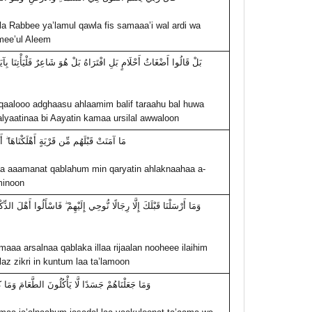
a Rabbee ya’lamul qawla fis samaaa’i wal ardi wa
ee’ul Aleem
بَلْ قَالُوا أَضْغَاثُ أَحْلَامٍ بَلِ افْتَرَاهُ بَلْ هُوَ شَاعِرٌ فَلْيَأْتِنَا بِآي
qaalooo adghaasu ahlaamim balif taraahu bal huwa
alyaatinaa bi Aayatin kamaa ursilal awwaloon
مَا آمَنَتْ قَبْلَهُم مِّن قَرْيَةٍ أَهْلَكْنَاهَا ۖ أ
 aaamanat qablahum min qaryatin ahlaknaahaa a-
minoon
وَمَا أَرْسَلْنَا قَبْلَكَ إِلَّا رِجَالًا نُّوحِي إِلَيْهِمْ ۖ فَاسْأَلُوا أَهْلَ الذِّك
aaa arsalnaa qablaka illaa rijaalan nooheee ilaihim
laz zikri in kuntum laa ta’lamoon
وَمَا جَعَلْنَاهُمْ جَسَدًا لَّا يَأْكُلُونَ الطَّعَامَ وَمَا 