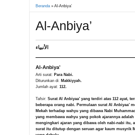
Beranda
»
Al-Anbiya’
Al-Anbiya’
14
الأنبياء
November
2021
oleh
Al-Anbiya’
Warkasa
1919
Arti surat:
Para Nabi.
Diturunkan di:
Makkiyyah.
Jumlah ayat:
112.
Tafsir:
Surat Al Anbiyaa’ yang terdiri atas 112 ayat, 
beberapa orang nabi. Permulaan surat Al Anbiyaa’
Mekah terhadap wahyu yang dibawa Nabi Muhammad s.
yang membawa wahyu yang pokok ajarannya adalah t
mengingkari ajaran yang dibawa oleh nabi-nabi itu,
surat itu ditutup dengan seruan agar kaum musyrik
yang dahulu.