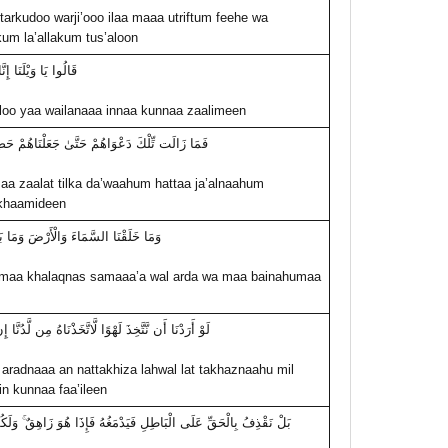
tarkudoo warji’ooo ilaa maaa utriftum feehe wa
um la’allakum tus’aloon
قَالُوا يَا وَيْلَنَا إِن
oo yaa wailanaaa innaa kunnaa zaalimeen
فَمَا زَالَت تِّلْكَ دَعْوَاهُمْ حَتَّىٰ جَعَلْنَاهُمْ حَ
a zaalat tilka da’waahum hattaa ja’alnaahum
khaamideen
وَمَا خَلَقْنَا السَّمَاءَ وَالْأَرْضَ وَمَا بَي
aa khalaqnas samaaa’a wal arda wa maa bainahumaa
لَوْ أَرَدْنَا أَن نَّتَّخِذَ لَهْوًا لَّاتَّخَذْنَاهُ مِن لَّدُنَّا 
aradnaaa an nattakhiza lahwal lat takhaznaahu mil
in kunnaa faa’ileen
بَلْ نَقْذِفُ بِالْحَقِّ عَلَى الْبَاطِلِ فَيَدْمَغُهُ فَإِذَا هُوَ زَاهِقٌ ۚ وَلَكُم