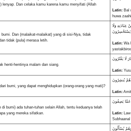
) lenyap. Dan celaka kamu karena kamu menyifati (Allah
Latin:
Bal n
huwa zaahi
عِبَادَتِهِ وَلَا
يَسْتَحْسِرُونَ
i bumi. Dan (malaikat-malaikat) yang di sisi-Nya, tidak
 tidak (pula) merasa letih.
Latin:
Wa l
yastakbiroo
ارَ لَا يَفْتُرُونَ
dak henti-hentinya malam dan siang.
Latin:
Yusa
ِ هُمْ يُنشِرُونَ
ari bumi, yang dapat menghidupkan (orang-orang yang mati)?
Latin:
Amit
ِ عَمَّا يَصِفُونَ
 di bumi) ada tuhan-tuhan selain Allah, tentu keduanya telah
 apa yang mereka sifatkan.
Latin:
Law k
Subhaanal 
وَهُمْ يُسْأَلُونَ