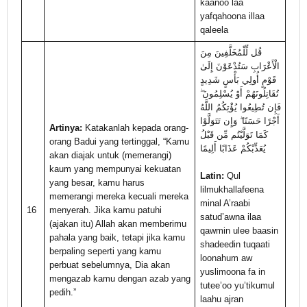
kaanoo laa
yafqahoona illaa
qaleela
قُل لِّلْمُخَلَّفِينَ مِنَ
الْأَعْرَابِ سَتُدْعَوْنَ إِلَىٰ
قَوْمٍ أُولِي بَأْسٍ شَدِيدٍ
تُقَاتِلُونَهُمْ أَوْ يُسْلِمُونَ ۖ
فَإِن تُطِيعُوا يُؤْتِكُمُ اللَّهُ
أَجْرًا حَسَنًا ۖ وَإِن تَتَوَلَّوْا
Artinya:
Katakanlah kepada orang-
كَمَا تَوَلَّيْتُم مِّن قَبْلُ
orang Badui yang tertinggal, “Kamu
يُعَذِّبْكُمْ عَذَابًا أَلِيمًا
akan diajak untuk (memerangi)
kaum yang mempunyai kekuatan
Latin:
Qul
yang besar, kamu harus
lilmukhallafeena
memerangi mereka kecuali mereka
minal A’raabi
16
menyerah. Jika kamu patuhi
satud’awna ilaa
(ajakan itu) Allah akan memberimu
qawmin ulee baasin
pahala yang baik, tetapi jika kamu
shadeedin tuqaati
berpaling seperti yang kamu
loonahum aw
perbuat sebelumnya, Dia akan
yuslimoona fa in
mengazab kamu dengan azab yang
tutee’oo yu’tikumul
pedih.”
laahu ajran