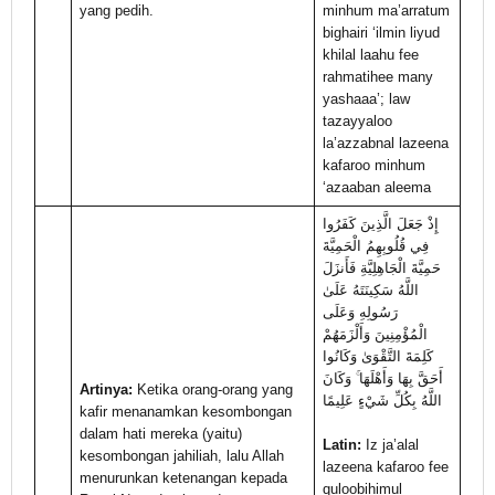
yang pedih.
minhum ma’arratum
bighairi ‘ilmin liyud
khilal laahu fee
rahmatihee many
yashaaa’; law
tazayyaloo
la’azzabnal lazeena
kafaroo minhum
‘azaaban aleema
إِذْ جَعَلَ الَّذِينَ كَفَرُوا
فِي قُلُوبِهِمُ الْحَمِيَّةَ
حَمِيَّةَ الْجَاهِلِيَّةِ فَأَنزَلَ
اللَّهُ سَكِينَتَهُ عَلَىٰ
رَسُولِهِ وَعَلَى
الْمُؤْمِنِينَ وَأَلْزَمَهُمْ
كَلِمَةَ التَّقْوَىٰ وَكَانُوا
أَحَقَّ بِهَا وَأَهْلَهَا ۚ وَكَانَ
Artinya:
Ketika orang-orang yang
اللَّهُ بِكُلِّ شَيْءٍ عَلِيمًا
kafir menanamkan kesombongan
dalam hati mereka (yaitu)
Latin:
Iz ja’alal
kesombongan jahiliah, lalu Allah
lazeena kafaroo fee
menurunkan ketenangan kepada
quloobihimul