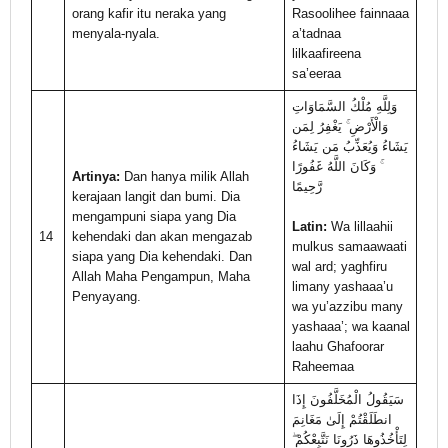
orang kafir itu neraka yang
Rasoolihee fainnaaa
menyala-nyala.
a’tadnaa
lilkaafireena
sa’eeraa
وَلِلَّهِ مُلْكُ السَّمَاوَاتِ
وَالْأَرْضِ ۚ يَغْفِرُ لِمَن
يَشَاءُ وَيُعَذِّبُ مَن يَشَاءُ
ۚ وَكَانَ اللَّهُ غَفُورًا
Artinya:
Dan hanya milik Allah
رَّحِيمًا
kerajaan langit dan bumi. Dia
mengampuni siapa yang Dia
Latin:
Wa lillaahii
14
kehendaki dan akan mengazab
mulkus samaawaati
siapa yang Dia kehendaki. Dan
wal ard; yaghfiru
Allah Maha Pengampun, Maha
limany yashaaa’u
Penyayang.
wa yu’azzibu many
yashaaa’; wa kaanal
laahu Ghafoorar
Raheemaa
سَيَقُولُ الْمُخَلَّفُونَ إِذَا
انطَلَقْتُمْ إِلَىٰ مَغَانِمَ
لِتَأْخُذُوهَا ذَرُونَا نَتَّبِعْكُمْ ۖ