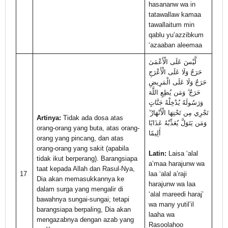
hasananw wa in
tatawallaw kamaa
tawallaitum min
qablu yu’azzibkum
‘azaaban aleemaa
لَّيْسَ عَلَى الْأَعْمَىٰ
حَرَجٌ وَلَا عَلَى الْأَعْرَجِ
حَرَجٌ وَلَا عَلَى الْمَرِيضِ
حَرَجٌ ۗ وَمَن يُطِعِ اللَّهَ
وَرَسُولَهُ يُدْخِلْهُ جَنَّاتٍ
تَجْرِي مِن تَحْتِهَا الْأَنْهَارُ ۖ
Artinya:
Tidak ada dosa atas
وَمَن يَتَوَلَّ يُعَذِّبْهُ عَذَابًا
orang-orang yang buta, atas orang-
أَلِيمًا
orang yang pincang, dan atas
orang-orang yang sakit (apabila
Latin:
Laisa ‘alal
tidak ikut berperang). Barangsiapa
a’maa harajunw wa
taat kepada Allah dan Rasul-Nya,
17
laa ‘alal a’raji
Dia akan memasukkannya ke
harajunw wa laa
dalam surga yang mengalir di
‘alal mareedi haraj’
bawahnya sungai-sungai; tetapi
wa many yutil’il
barangsiapa berpaling, Dia akan
laaha wa
mengazabnya dengan azab yang
Rasoolahoo