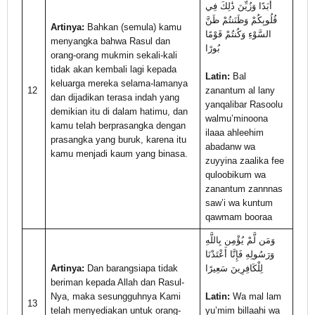
أَبَدًا وَزُيِّنَ ذَٰلِكَ فِي
قُلُوبِكُمْ وَظَنَنتُمْ ظَنَّ
Artinya:
Bahkan (semula) kamu
السَّوْءِ وَكُنتُمْ قَوْمًا
menyangka bahwa Rasul dan
بُورًا
orang-orang mukmin sekali-kali
tidak akan kembali lagi kepada
Latin:
Bal
keluarga mereka selama-lamanya
12
zanantum al lany
dan dijadikan terasa indah yang
yanqalibar Rasoolu
demikian itu di dalam hatimu, dan
walmu’minoona
kamu telah berprasangka dengan
ilaaa ahleehim
prasangka yang buruk, karena itu
abadanw wa
kamu menjadi kaum yang binasa.
zuyyina zaalika fee
quloobikum wa
zanantum zannnas
saw’i wa kuntum
qawmam booraa
وَمَن لَّمْ يُؤْمِن بِاللَّهِ
وَرَسُولِهِ فَإِنَّا أَعْتَدْنَا
Artinya:
Dan barangsiapa tidak
لِلْكَافِرِينَ سَعِيرًا
beriman kepada Allah dan Rasul-
Nya, maka sesungguhnya Kami
Latin:
Wa mal lam
13
telah menyediakan untuk orang-
yu’mim billaahi wa