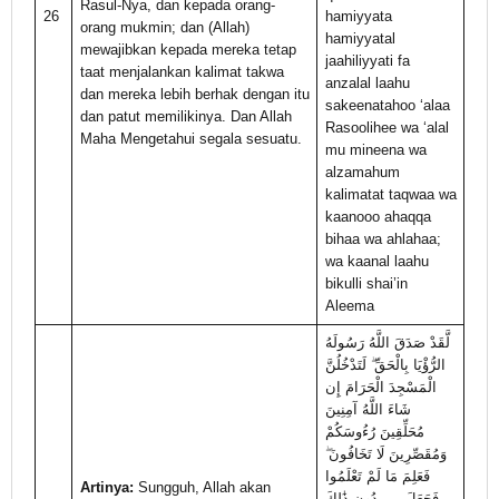
Rasul-Nya, dan kepada orang-
26
hamiyyata
orang mukmin; dan (Allah)
hamiyyatal
mewajibkan kepada mereka tetap
jaahiliyyati fa
taat menjalankan kalimat takwa
anzalal laahu
dan mereka lebih berhak dengan itu
sakeenatahoo ‘alaa
dan patut memilikinya. Dan Allah
Rasoolihee wa ‘alal
Maha Mengetahui segala sesuatu.
mu mineena wa
alzamahum
kalimatat taqwaa wa
kaanooo ahaqqa
bihaa wa ahlahaa;
wa kaanal laahu
bikulli shai’in
Aleema
لَّقَدْ صَدَقَ اللَّهُ رَسُولَهُ
الرُّؤْيَا بِالْحَقِّ ۖ لَتَدْخُلُنَّ
الْمَسْجِدَ الْحَرَامَ إِن
شَاءَ اللَّهُ آمِنِينَ
مُحَلِّقِينَ رُءُوسَكُمْ
وَمُقَصِّرِينَ لَا تَخَافُونَ ۖ
فَعَلِمَ مَا لَمْ تَعْلَمُوا
Artinya:
Sungguh, Allah akan
فَجَعَلَ مِن دُونِ ذَٰلِكَ