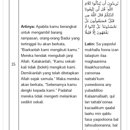
يُرِيدُونَ أَن يُبَدِّلُوا كَلَامَ
اللَّهِ ۚ قُل لَّن تَتَّبِعُونَا
كَذَٰلِكُمْ قَالَ اللَّهُ مِن
قَبْلُ ۖ فَسَيَقُولُونَ بَلْ
Artinya:
Apabila kamu berangkat
تَحْسُدُونَنَا ۚ بَلْ كَانُوا لَا
untuk mengambil barang
يَفْقَهُونَ إِلَّا قَلِيلًا
rampasan, orang-orang Badui yang
tertinggal itu akan berkata,
Latin:
Sa yaqoolul
“Biarkanlah kami mengikuti kamu.”
mukhalla foona izan
Mereka hendak mengubah janji
talaqtum ilaa
Allah. Katakanlah, “Kamu sekali-
maghaanima
15
kali tidak (boleh) mengikuti kami.
litaakhuzoohaa
Demikianlah yang telah ditetapkan
zaroonaa
Allah sejak semula.” Maka mereka
nattabi’kum
akan berkata, “Sebenarnya kamu
yureedoona any
dengki kepada kami.” Padahal
yubaddiloo
mereka tidak mengerti melainkan
Kalaamallaah; qul
sedikit sekali.
lan tattabi’oonaa
kazaalikum qaalal
laahu min qablu
fasa yaqooloona bal
tahsudoonanna; bal