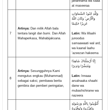
jahannama wa saaa’
at maseeraa
وَلِلَّهِ جُنُودُ السَّمَاوَاتِ
وَالْأَرْضِ ۚ وَكَانَ اللَّهُ
عَزِيزًا حَكِيمًا
Artinya:
Dan milik Allah bala
7
tentara langit dan bumi. Dan Allah
Latin:
Wa lillaahi
Mahaperkasa, Mahabijaksana.
junoodus
samaawaati wal ard;
wa kaanal laahu
‘azeezan hakeema
إِنَّا أَرْسَلْنَاكَ شَاهِدًا
وَمُبَشِّرًا وَنَذِيرًا
Artinya:
Sesungguhnya Kami
mengutus engkau (Muhammad)
Latin:
Innaaa
8
sebagai saksi, pembawa berita
arsalnaaka shaahi
gembira dan pemberi peringatan,
danw wa
mubashshiranw wa
nazeera
لِّتُؤْمِنُوا بِاللَّهِ وَرَسُولِهِ
وَتُعَزِّرُوهُ وَتُوَقِّرُوهُ