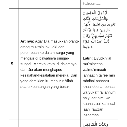
Hakeemaa
لِّيُدْخِلَ الْمُؤْمِنِينَ
وَالْمُؤْمِنَاتِ جَنَّاتٍ
تَجْرِي مِن تَحْتِهَا الْأَنْهَارُ
خَالِدِينَ فِيهَا وَيُكَفِّرَ
عَنْهُمْ سَيِّئَاتِهِمْ ۚ وَكَانَ
Artinya:
Agar Dia masukkan orang-
ذَٰلِكَ عِندَ اللَّهِ فَوْزًا
orang mukmin laki-laki dan
عَظِيمًا
perempuan ke dalam surga yang
mengalir di bawahnya sungai-
Latin:
Liyudkhilal
5
sungai. Mereka kekal di dalamnya
mu’mineena
dan Dia akan menghapus
walmu’minaati
kesalahan-kesalahan mereka. Dan
jannaatin tajree min
yang demikian itu menurut Allah
tahtihal anhaaru
suatu keuntungan yang besar,
khaalideena feehaa
wa yukaffira ‘anhum
saiyi aatihim; wa
kaana zaalika ‘indal
laahi fawzan
‘azeemaa
وَيُعَذِّبَ الْمُنَافِقِينَ