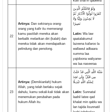
kulli shai’in qadeera
وَلَوْ قَاتَلَكُمُ الَّذِينَ
كَفَرُوا لَوَلَّوُا الْأَدْبَارَ ثُمَّ
لَا يَجِدُونَ وَلِيًّا وَلَا
Artinya:
Dan sekiranya orang-
نَصِيرًا
orang yang kafir itu memerangi
kamu pastilah mereka akan
Latin:
Wa law
22
berbalik melarikan diri (kalah) dan
qaatalakumul
mereka tidak akan mendapatkan
lazeena kafaroo la
pelindung dan penolong.
wallawul adbaara
summa laa
yajidoona waliyanw-
wa laa naseeraa
سُنَّةَ اللَّهِ الَّتِي قَدْ خَلَتْ
مِن قَبْلُ ۖ وَلَن تَجِدَ
Artinya:
(Demikianlah) hukum
لِسُنَّةِ اللَّهِ تَبْدِيلًا
Allah, yang telah berlaku sejak
23
dahulu, kamu sekali-kali tidak akan
Latin:
Sunnatal
menemukan perubahan pada
laahil latee qad
hukum Allah itu.
khalat min qablu wa
lan tajida lisunnatil
laahi tabdeelaa