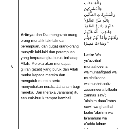
وَالْمُنَافِقَاتِ
وَالْمُشْرِكِينَ
وَالْمُشْرِكَاتِ الظَّانِّينَ
بِاللَّهِ ظَنَّ السَّوْءِ ۚ
عَلَيْهِمْ دَائِرَةُ السَّوْءِ ۖ
وَغَضِبَ اللَّهُ عَلَيْهِمْ
Artinya:
dan Dia mengazab orang-
وَلَعَنَهُمْ وَأَعَدَّ لَهُمْ جَهَنَّمَ
orang munafik laki-laki dan
ۖ وَسَاءَتْ مَصِيرًا
perempuan, dan (juga) orang-orang
musyrik laki-laki dan perempuan
Latin:
Wa
yang berprasangka buruk terhadap
yu’azzibal
Allah. Mereka akan mendapat
6
munaafiqeena
giliran (azab) yang buruk dan Allah
walmunaafiqaati wal
murka kepada mereka dan
mushrikeena
mengutuk mereka serta
walmushrikaatiz
menyediakan neraka Jahanam bagi
zaaanneena billaahi
mereka. Dan (neraka Jahanam) itu
zannas saw’;
seburuk-buruk tempat kembali.
‘alaihim daaa’iratus
saw’i wa ghadibal
laahu ‘alaihim wa
la’anahum wa
a’adda lahum