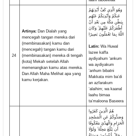
وَهُوَ الَّذِي كَفَّ أَيْدِيَهُمْ
عَنكُمْ وَأَيْدِيَكُمْ عَنْهُم
بِبَطْنِ مَكَّةَ مِن بَعْدِ أَنْ
أَظْفَرَكُمْ عَلَيْهِمْ ۚ وَكَانَ
Artinya:
Dan Dialah yang
اللَّهُ بِمَا تَعْمَلُونَ بَصِيرًا
mencegah tangan mereka dari
(membinasakan) kamu dan
Latin:
Wa Huwal
(mencegah) tangan kamu dari
lazee kaffa
24
(membinasakan) mereka di tengah
aydiyahum ‘ankum
(kota) Mekah setelah Allah
wa aydiyakum
memenangkan kamu atas mereka.
‘anhum bibatni
Dan Allah Maha Melihat apa yang
Makkata mim ba’di
kamu kerjakan.
an azfarakum
‘alaihim; wa kaanal
laahu bimaa
ta’maloona Baseera
هُمُ الَّذِينَ كَفَرُوا
وَصَدُّوكُمْ عَنِ الْمَسْجِدِ
الْحَرَامِ وَالْهَدْيَ مَعْكُوفًا
أَن يَبْلُغَ مَحِلَّهُ ۚ وَلَوْلَا
رِجَالٌ مُّؤْمِنُونَ وَنِسَاءٌ