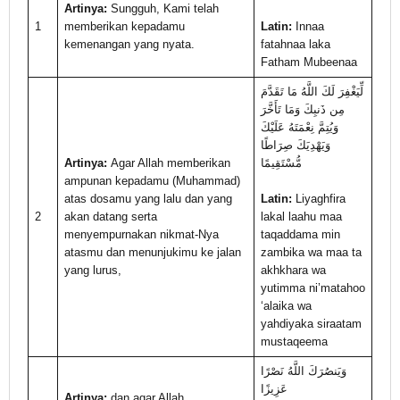
Artinya:
Sungguh, Kami telah
1
memberikan kepadamu
Latin:
Innaa
kemenangan yang nyata.
fatahnaa laka
Fatham Mubeenaa
لِّيَغْفِرَ لَكَ اللَّهُ مَا تَقَدَّمَ
مِن ذَنبِكَ وَمَا تَأَخَّرَ
وَيُتِمَّ نِعْمَتَهُ عَلَيْكَ
وَيَهْدِيَكَ صِرَاطًا
Artinya:
Agar Allah memberikan
مُّسْتَقِيمًا
ampunan kepadamu (Muhammad)
atas dosamu yang lalu dan yang
Latin:
Liyaghfira
2
akan datang serta
lakal laahu maa
menyempurnakan nikmat-Nya
taqaddama min
atasmu dan menunjukimu ke jalan
zambika wa maa ta
yang lurus,
akhkhara wa
yutimma ni’matahoo
‘alaika wa
yahdiyaka siraatam
mustaqeema
وَيَنصُرَكَ اللَّهُ نَصْرًا
عَزِيزًا
Artinya:
dan agar Allah