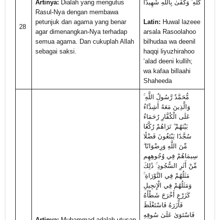
Artinya:
Dialah yang mengutus
كُلِّهِ ۚ وَكَفَىٰ بِاللَّهِ شَهِيدًا
Rasul-Nya dengan membawa
petunjuk dan agama yang benar
Latin:
Huwal lazeee
28
agar dimenangkan-Nya terhadap
arsala Rasoolahoo
semua agama. Dan cukuplah Allah
bilhudaa wa deenil
sebagai saksi.
haqqi liyuzhirahoo
‘alad deeni kullih;
wa kafaa billaahi
Shaheeda
مُّحَمَّدٌ رَّسُولُ اللَّهِ ۚ
وَالَّذِينَ مَعَهُ أَشِدَّاءُ
عَلَى الْكُفَّارِ رُحَمَاءُ
بَيْنَهُمْ ۖ تَرَاهُمْ رُكَّعًا
سُجَّدًا يَبْتَغُونَ فَضْلًا
مِّنَ اللَّهِ وَرِضْوَانًا ۖ
سِيمَاهُمْ فِي وُجُوهِهِم
مِّنْ أَثَرِ السُّجُودِ ۚ ذَٰلِكَ
مَثَلُهُمْ فِي التَّوْرَاةِ ۚ
وَمَثَلُهُمْ فِي الْإِنجِيلِ
كَزَرْعٍ أَخْرَجَ شَطْأَهُ
فَآزَرَهُ فَاسْتَغْلَظَ
فَاسْتَوَىٰ عَلَىٰ سُوقِهِ
Artinya:
Muhammad adalah utusan