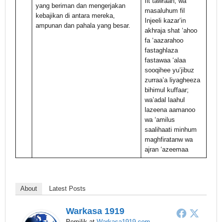
fit tawraah; wa
yang beriman dan mengerjakan
masaluhum fil
kebajikan di antara mereka,
Injeeli kazar’in
ampunan dan pahala yang besar.
akhraja shat ‘ahoo
fa ‘aazarahoo
fastaghlaza
fastawaa ‘alaa
sooqihee yu’jibuz
zurraa’a liyagheeza
bihimul kuffaar;
wa’adal laahul
lazeena aamanoo
wa ‘amilus
saalihaati minhum
maghfiratanw wa
ajran ‘azeemaa
About
Latest Posts
Warkasa 1919
Pemilik
at
Warkasa1919.com