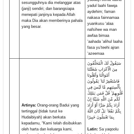
sesungguhnya dia melanggar atas
yadul laahi fawqa
(janji) sendiri; dan barangsiapa
aydehim; faman
menepati janjinya kepada Allah
nakasa fainnamaa
maka Dia akan memberinya pahala
yuankusu ‘alaa
yang besar.
nafsihee wa man
awfaa bimaa
‘aahada ‘alihul laaha
fasa yu’teehi ajran
‘azeemaa
سَيَقُولُ لَكَ الْمُخَلَّفُونَ
مِنَ الْأَعْرَابِ شَغَلَتْنَا
أَمْوَالُنَا وَأَهْلُونَا
فَاسْتَغْفِرْ لَنَا ۚ يَقُولُونَ
بِأَلْسِنَتِهِم مَّا لَيْسَ فِي
قُلُوبِهِمْ ۚ قُلْ فَمَن يَمْلِكُ
لَكُم مِّنَ اللَّهِ شَيْئًا إِنْ
Artinya:
Orang-orang Badui yang
أَرَادَ بِكُمْ ضَرًّا أَوْ أَرَادَ
tertinggal (tidak turut ke
بِكُمْ نَفْعًا ۚ بَلْ كَانَ اللَّهُ
Hudaibiyah) akan berkata
بِمَا تَعْمَلُونَ خَبِيرًا
kepadamu, “Kami telah disibukkan
oleh harta dan keluarga kami,
Latin:
Sa yaqoolu