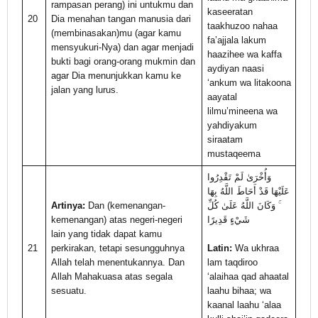
rampasan perang) ini untukmu dan
kaseeratan
20
Dia menahan tangan manusia dari
taakhuzoo nahaa
(membinasakan)mu (agar kamu
fa’ajjala lakum
mensyukuri-Nya) dan agar menjadi
haazihee wa kaffa
bukti bagi orang-orang mukmin dan
aydiyan naasi
agar Dia menunjukkan kamu ke
‘ankum wa litakoona
jalan yang lurus.
aayatal
lilmu’mineena wa
yahdiyakum
siraatam
mustaqeema
وَأُخْرَىٰ لَمْ تَقْدِرُوا
عَلَيْهَا قَدْ أَحَاطَ اللَّهُ بِهَا
Artinya:
Dan (kemenangan-
ۚ وَكَانَ اللَّهُ عَلَىٰ كُلِّ
kemenangan) atas negeri-negeri
شَيْءٍ قَدِيرًا
lain yang tidak dapat kamu
21
perkirakan, tetapi sesungguhnya
Latin:
Wa ukhraa
Allah telah menentukannya. Dan
lam taqdiroo
Allah Mahakuasa atas segala
‘alaihaa qad ahaatal
sesuatu.
laahu bihaa; wa
kaanal laahu ‘alaa