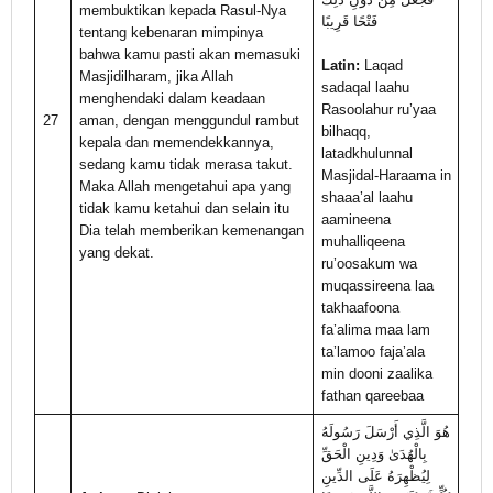
membuktikan kepada Rasul-Nya
فَتْحًا قَرِيبًا
tentang kebenaran mimpinya
bahwa kamu pasti akan memasuki
Latin:
Laqad
Masjidilharam, jika Allah
sadaqal laahu
menghendaki dalam keadaan
Rasoolahur ru’yaa
27
aman, dengan menggundul rambut
bilhaqq,
kepala dan memendekkannya,
latadkhulunnal
sedang kamu tidak merasa takut.
Masjidal-Haraama in
Maka Allah mengetahui apa yang
shaaa’al laahu
tidak kamu ketahui dan selain itu
aamineena
Dia telah memberikan kemenangan
muhalliqeena
yang dekat.
ru’oosakum wa
muqassireena laa
takhaafoona
fa’alima maa lam
ta’lamoo faja’ala
min dooni zaalika
fathan qareebaa
هُوَ الَّذِي أَرْسَلَ رَسُولَهُ
بِالْهُدَىٰ وَدِينِ الْحَقِّ
لِيُظْهِرَهُ عَلَى الدِّينِ