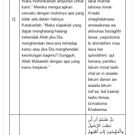
maka mohonkanlah ampunan untuk
lakal mukhal
kami.” Mereka mengucapkan
lafoona minal-
sesuatu dengan mulutnya apa yang
A’raabi
11
tidak ada dalam hatinya.
shaighalatnaaa
Katakanlah, “Maka siapakah yang
amwaalunaa wa
dapat menghalang-halangi
ahloonaa fastaghfir
kehendak Allah jika Dia
lanaa; yaqooloona
menghendaki bencana terhadap
bi alsinatihim maa
kamu atau jika Dia menghendaki
laisa fee
keuntungan bagimu? Sungguh,
quloobihim; qul
Allah Mahateliti dengan apa yang
famany yamliku
kamu kerjakan.”
lakum minal laahi
shai’an in araada
bikum darran aw
araada bikum
naf’aa; bal kaanal
laahu bimaa
ta’maloona
Khabeeraa
بَلْ ظَنَنتُمْ أَن لَّن
يَنقَلِبَ الرَّسُولُ
وَالْمُؤْمِنُونَ إِلَىٰ أَهْلِيهِمْ