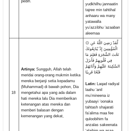
pedih.
yudkhilhu jannaatin
tajree min tahtihal
anhaaru wa many
yatawalla
yu’azzibhu ‘azaaban
aleemaa
۞ لَّقَدْ رَضِيَ اللَّهُ عَنِ
الْمُؤْمِنِينَ إِذْ يُبَايِعُونَكَ
تَحْتَ الشَّجَرَةِ فَعَلِمَ مَا
فِي قُلُوبِهِمْ فَأَنزَلَ
السَّكِينَةَ عَلَيْهِمْ وَأَثَابَهُمْ
Artinya:
Sungguh, Allah telah
فَتْحًا قَرِيبًا
meridai orang-orang mukmin ketika
mereka berjanji setia kepadamu
Latin:
Laqad radiyal
(Muhammad) di bawah pohon, Dia
laahu ‘anil
18
mengetahui apa yang ada dalam
mu’mineena iz
hati mereka lalu Dia memberikan
yubaayi ‘oonaka
ketenangan atas mereka dan
tahtash shajarati
memberi balasan dengan
fa’alima maa fee
kemenangan yang dekat,
quloobihim fa
anzalas sakeenata
‘alaihim wa asaa