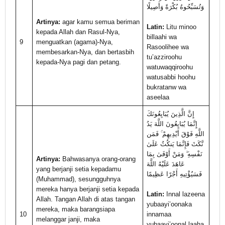
وَتُسَبِّحُوهُ بُكْرَةً وَأَصِيلًا
Artinya:
agar kamu semua beriman
Latin:
Litu minoo
kepada Allah dan Rasul-Nya,
billaahi wa
9
menguatkan (agama)-Nya,
Rasoolihee wa
membesarkan-Nya, dan bertasbih
tu’azziroohu
kepada-Nya pagi dan petang.
watuwaqqiroohu
watusabbi hoohu
bukratanw wa
aseelaa
إِنَّ الَّذِينَ يُبَايِعُونَكَ
إِنَّمَا يُبَايِعُونَ اللَّهَ يَدُ
اللَّهِ فَوْقَ أَيْدِيهِمْ ۚ فَمَن
نَّكَثَ فَإِنَّمَا يَنكُثُ عَلَىٰ
نَفْسِهِ ۖ وَمَنْ أَوْفَىٰ بِمَا
Artinya:
Bahwasanya orang-orang
عَاهَدَ عَلَيْهُ اللَّهَ
yang berjanji setia kepadamu
فَسَيُؤْتِيهِ أَجْرًا عَظِيمًا
(Muhammad), sesungguhnya
mereka hanya berjanji setia kepada
Latin:
Innal lazeena
Allah. Tangan Allah di atas tangan
yubaayi’oonaka
mereka, maka barangsiapa
10
innamaa
melanggar janji, maka
yubaayi’oonal laaha