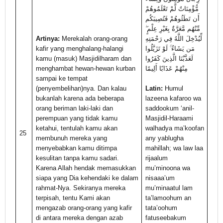
مُّؤْمِنَاتٌ لَّمْ تَعْلَمُوهُمْ
أَن تَطَئُوهُمْ فَتُصِيبَكُم
مِّنْهُم مَّعَرَّةٌ بِغَيْرِ عِلْمٍ ۖ
Artinya:
Merekalah orang-orang
لِّيُدْخِلَ اللَّهُ فِي رَحْمَتِهِ
kafir yang menghalang-halangi
مَن يَشَاءُ ۚ لَوْ تَزَيَّلُوا
kamu (masuk) Masjidilharam dan
لَعَذَّبْنَا الَّذِينَ كَفَرُوا
menghambat hewan-hewan kurban
مِنْهُمْ عَذَابًا أَلِيمًا
sampai ke tempat
(penyembelihan)nya. Dan kalau
Latin:
Humul
bukanlah karena ada beberapa
lazeena kafaroo wa
orang beriman laki-laki dan
saddookum ‘anil-
perempuan yang tidak kamu
Masjidil-Haraami
ketahui, tentulah kamu akan
walhadya ma’koofan
25
membunuh mereka yang
any yablugha
menyebabkan kamu ditimpa
mahillah; wa law laa
kesulitan tanpa kamu sadari.
rijaalum
Karena Allah hendak memasukkan
mu’minoona wa
siapa yang Dia kehendaki ke dalam
nisaaa’um
rahmat-Nya. Sekiranya mereka
mu’minaatul lam
terpisah, tentu Kami akan
ta’lamoohum an
mengazab orang-orang yang kafir
tata’oohum
di antara mereka dengan azab
fatuseebakum