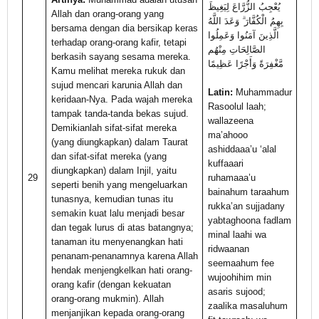
يُعْجِبُ الزُّرَّاعَ لِيَغِيظَ
Allah dan orang-orang yang
بِهِمُ الْكُفَّارَ ۗ وَعَدَ اللَّهُ
bersama dengan dia bersikap keras
الَّذِينَ آمَنُوا وَعَمِلُوا
terhadap orang-orang kafir, tetapi
الصَّالِحَاتِ مِنْهُم
berkasih sayang sesama mereka.
مَّغْفِرَةً وَأَجْرًا عَظِيمًا
Kamu melihat mereka rukuk dan
sujud mencari karunia Allah dan
Latin:
Muhammadur
keridaan-Nya. Pada wajah mereka
Rasoolul laah;
tampak tanda-tanda bekas sujud.
wallazeena
Demikianlah sifat-sifat mereka
ma’ahooo
(yang diungkapkan) dalam Taurat
ashiddaaa’u ‘alal
dan sifat-sifat mereka (yang
kuffaaari
diungkapkan) dalam Injil, yaitu
29
ruhamaaa’u
seperti benih yang mengeluarkan
bainahum taraahum
tunasnya, kemudian tunas itu
rukka’an sujjadany
semakin kuat lalu menjadi besar
yabtaghoona fadlam
dan tegak lurus di atas batangnya;
minal laahi wa
tanaman itu menyenangkan hati
ridwaanan
penanam-penanamnya karena Allah
seemaahum fee
hendak menjengkelkan hati orang-
wujoohihim min
orang kafir (dengan kekuatan
asaris sujood;
orang-orang mukmin). Allah
zaalika masaluhum
menjanjikan kepada orang-orang