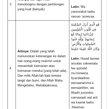
3
menolongmu dengan pertolongan
Latin:
Wa
yang kuat (banyak).
yansurakal laahu
nasran ‘azeezaa
هُوَ الَّذِي أَنزَلَ السَّكِينَةَ
فِي قُلُوبِ الْمُؤْمِنِينَ
لِيَزْدَادُوا إِيمَانًا مَّعَ
إِيمَانِهِمْ ۗ وَلِلَّهِ جُنُودُ
السَّمَاوَاتِ وَالْأَرْضِ ۚ
وَكَانَ اللَّهُ عَلِيمًا حَكِيمًا
Artinya:
Dialah yang telah
menurunkan ketenangan ke dalam
Latin:
Huwal lazeee
hati orang-orang mukmin untuk
anzalas sakeenata
menambah keimanan atas
4
fee quloobil
keimanan mereka (yang telah ada).
mu’mineena
Dan milik Allah-lah bala tentara
liyazdaadooo
langit dan bumi, dan Allah Maha
eemaanamma’a
Mengetahui, Mahabijaksana;
eemaanihim; wa
lillaahi junoodus
samawaati wal ard;
wa kaanal laahu
‘Aleeman