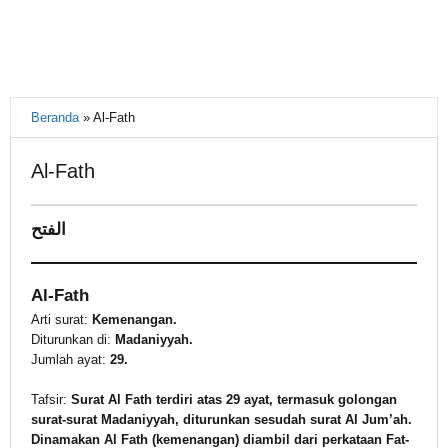
Beranda
»
Al-Fath
Al-Fath
15
الفتح
November
2021
oleh
Al-Fath
Warkasa
1919
Arti surat:
Kemenangan.
Diturunkan di:
Madaniyyah.
Jumlah ayat:
29.
Tafsir:
Surat Al Fath terdiri atas 29 ayat, termasuk golongan
surat-surat Madaniyyah, diturunkan sesudah surat Al Jum’ah.
Dinamakan Al Fath (kemenangan) diambil dari perkataan Fat-