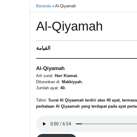
Beranda
»
Al-Qiyamah
Al-Qiyamah
15
القيامة
November
2021
oleh
Al-Qiyamah
Warkasa
1919
Arti surat:
Hari Kiamat.
Diturunkan di:
Makkiyyah.
Jumlah ayat:
40.
Tafsir:
Surat Al Qiyaamah terdiri atas 40 ayat, terma
perkataan Al Qiyaamah yang terdapat pada ayat perta