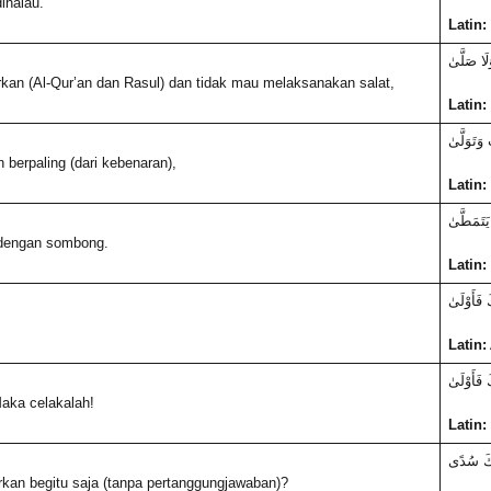
ihalau.
Latin:
لَا صَلَّىٰ
kan (Al-Qur’an dan Rasul) dan tidak mau melaksanakan salat,
Latin:
 وَتَوَلَّىٰ
 berpaling (dari kebenaran),
Latin:
يَتَمَطَّىٰ
 dengan sombong.
Latin:
َ فَأَوْلَىٰ
Latin:
َ فَأَوْلَىٰ
Maka celakalah!
Latin:
َكَ سُدًى
rkan begitu saja (tanpa pertanggungjawaban)?