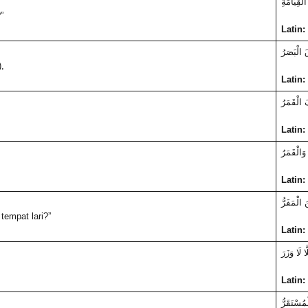
الْقِيَامَةِ
”
Latin:
قَ الْبَصَرُ
,
Latin:
الْقَمَرُ
Latin:
َالْقَمَرُ
Latin:
 الْمَفَرُّ
tempat lari?”
Latin:
َّا لَا وَزَرَ
Latin:
ْمُسْتَقَرُّ