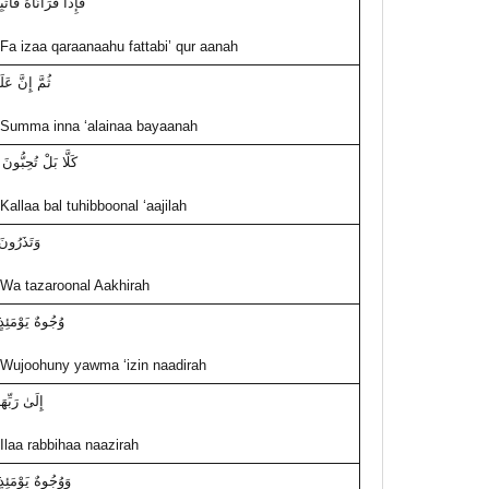
فَإِذَا قَرَأْنَاهُ فَاتَّب
Fa izaa qaraanaahu fattabi’ qur aanah
ثُمَّ إِنَّ عَلَي
Summa inna ‘alainaa bayaanah
كَلَّا بَلْ تُحِبُّونَ 
Kallaa bal tuhibboonal ‘aajilah
وَتَذَرُونَ
Wa tazaroonal Aakhirah
وُجُوهٌ يَوْمَئِذٍ
Wujoohuny yawma ‘izin naadirah
إِلَىٰ رَبِّه
Ilaa rabbihaa naazirah
وَوُجُوهٌ يَوْمَئِذ