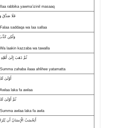
Ilaa rabbika yawma’izinil masaaq
فَلَا صَدَّقَ وَ
Falaa saddaqa wa laa sallaa
وَلَٰكِن كَذَّبَ
Wa laakin kazzaba wa tawalla
ثُمَّ ذَهَبَ إِلَىٰ أَهْلِهِ 
Summa zahaba ilaaa ahlihee yatamatta
أَوْلَىٰ لَك
Awlaa laka fa awlaa
ثُمَّ أَوْلَىٰ لَك
Summa awlaa laka fa awla
أَيَحْسَبُ الْإِنسَانُ أَن يُتْر