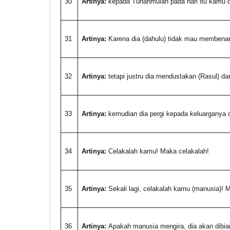
30
Artinya:
kepada Tuhanmulah pada hari itu kamu d
31
Artinya:
Karena dia (dahulu) tidak mau membenar
32
Artinya:
tetapi justru dia mendustakan (Rasul) dan
33
Artinya:
kemudian dia pergi kepada keluarganya
34
Artinya:
Celakalah kamu! Maka celakalah!
35
Artinya:
Sekali lagi, celakalah kamu (manusia)! 
36
Artinya:
Apakah manusia mengira, dia akan dibia