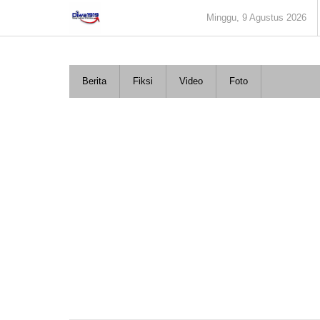
Lewati
Minggu, 9 Agustus 2026
ke
konten
Berita
Fiksi
Video
Foto