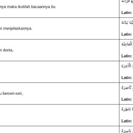
ِعْ قُرْآنَهُ
ya maka ikutilah bacaannya itu.
Latin:
ْنَا بَيَانَهُ
n menjelaskannya.
Latin:
الْعَاجِلَةَ
n dunia,
Latin:
 الْآخِرَةَ
Latin:
 نَّاضِرَةٌ
 berseri-seri,
Latin:
َا نَاظِرَةٌ
Latin:
ٍ بَاسِرَةٌ