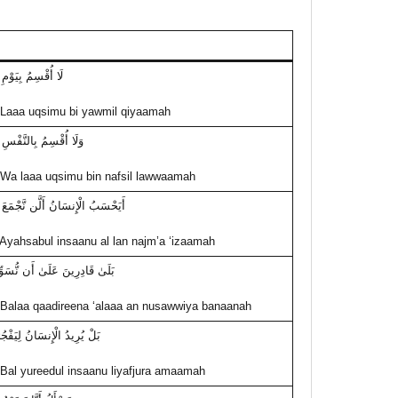
لَا أُقْسِمُ بِيَوْمِ 
Laaa uqsimu bi yawmil qiyaamah
وَلَا أُقْسِمُ بِالنَّفْسِ ال
Wa laaa uqsimu bin nafsil lawwaamah
أَيَحْسَبُ الْإِنسَانُ أَلَّن نَّجْمَعَ
Ayahsabul insaanu al lan najm’a ‘izaamah
بَلَىٰ قَادِرِينَ عَلَىٰ أَن نُّسَوِّي
Balaa qaadireena ‘alaaa an nusawwiya banaanah
بَلْ يُرِيدُ الْإِنسَانُ لِيَفْجُر
Bal yureedul insaanu liyafjura amaamah