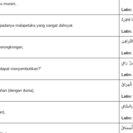
itu muram,
Latin:
ا فَاقِرَةٌ
padanya malapetaka yang sangat dahsyat.
Latin:
التَّرَاقِيَ
kerongkongan,
Latin:
نْ ۜ رَاقٍ
g dapat menyembuhkan?”
Latin:
ُ الْفِرَاقُ
ahan (dengan dunia),
Latin:
بِالسَّاقِ
an),
Latin:
 الْمَسَاقُ