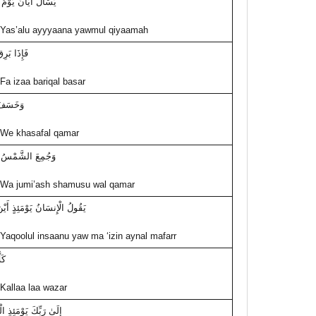
يَسْأَلُ أَيَّانَ يَوْمُ 
Yas’alu ayyyaana yawmul qiyaamah
فَإِذَا بَرِ
Fa izaa bariqal basar
وَخَسَفَ 
We khasafal qamar
وَجُمِعَ الشَّمْسُ و
Wa jumi’ash shamusu wal qamar
يَقُولُ الْإِنسَانُ يَوْمَئِذٍ أَيْنَ
Yaqoolul insaanu yaw ma ‘izin aynal mafarr
كَل
Kallaa laa wazar
إِلَىٰ رَبِّكَ يَوْمَئِذٍ ال