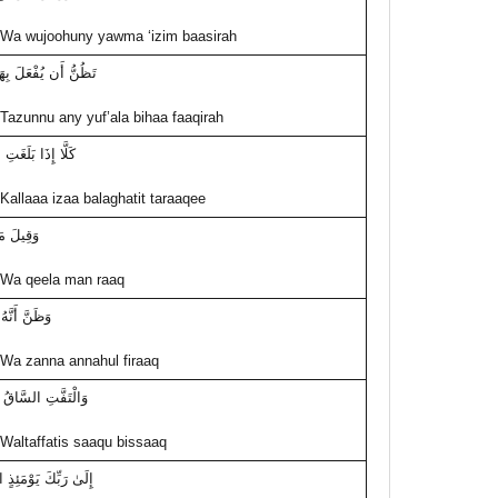
Wa wujoohuny yawma ‘izim baasirah
تَظُنُّ أَن يُفْعَلَ بِهَ
Tazunnu any yuf’ala bihaa faaqirah
كَلَّا إِذَا بَلَغَتِ 
Kallaaa izaa balaghatit taraaqee
وَقِيلَ مَ
Wa qeela man raaq
وَظَنَّ أَنَّه
Wa zanna annahul firaaq
وَالْتَفَّتِ السَّاقُ 
Waltaffatis saaqu bissaaq
إِلَىٰ رَبِّكَ يَوْمَئِذٍ