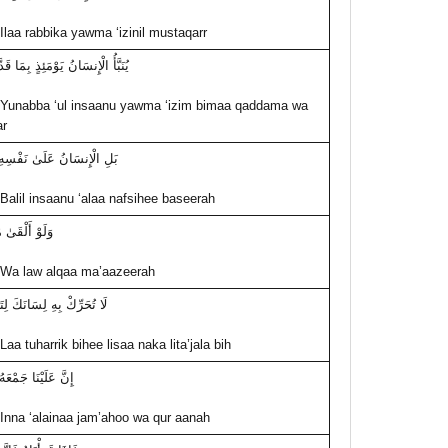
Ilaa rabbika yawma ‘izinil mustaqarr
يُنَبَّأُ الْإِنسَانُ يَوْمَئِذٍ بِمَا قَدَ
Yunabba ‘ul insaanu yawma ‘izim bimaa qaddama wa
r
بَلِ الْإِنسَانُ عَلَىٰ نَفْسِهِ
Balil insaanu ‘alaa nafsihee baseerah
وَلَوْ أَلْقَىٰ 
Wa law alqaa ma’aazeerah
لَا تُحَرِّكْ بِهِ لِسَانَكَ لِتَ
Laa tuharrik bihee lisaa naka lita’jala bih
إِنَّ عَلَيْنَا جَمْعَهُ
Inna ‘alainaa jam’ahoo wa qur aanah