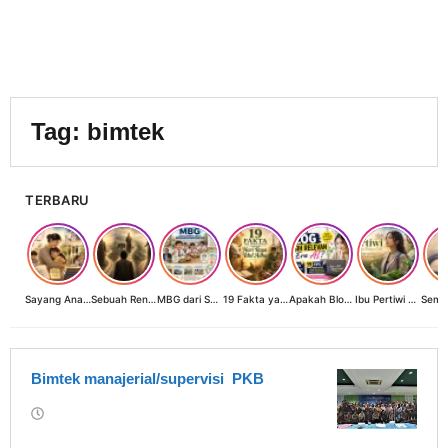
Tag:
bimtek
TERBARU
Sayang Anak, Lindungi dan Bangun Masa Depan: Investasi Terbaik Seorang Perempuan untuk Dunia yang Lebih Baik
Sebuah Renungan tentang Cahaya, Penantian, dan Harapan Kebangkitan Peradaban Nusantara
MBG dari Sudut Pandang Ibu Rumah Tangga, Guru, dan Akademisi: Investasi Generasi Emas Indonesia
19 Fakta yang Jarang Diketahui tentang Hari Raya Idul Adha
Apakah Blog Masih Relevan di Era AI? 19 Fakta & 19 Tips Blogger Bertahan
Ibu Pertiwi Menyimpan Rahasia Cinta
Bimtek manajerial/supervisi PKB
oleh
Rumah