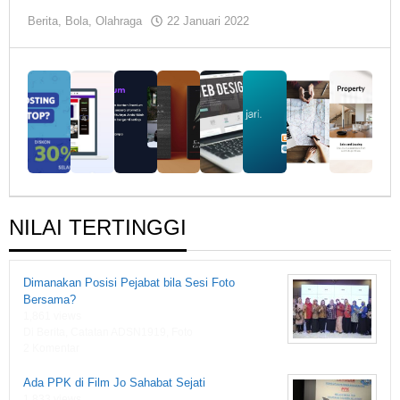
oleh
Berita
,
Bola
,
Olahraga
22 Januari 2022
Hendro
Santoso
NILAI TERTINGGI
Dimanakan Posisi Pejabat bila Sesi Foto
Bersama?
1,861 views
Di Berita, Catatan ADSN1919, Foto
2 Komentar
Ada PPK di Film Jo Sahabat Sejati
1,833 views