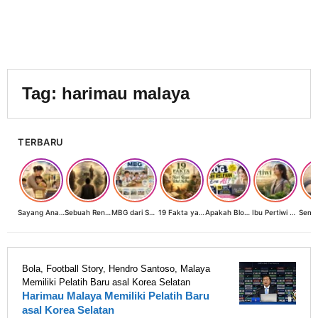
Tag:
harimau malaya
TERBARU
Sayang Anak, Lindungi dan Bangun Masa Depan: Investasi Terbaik Seorang Perempuan untuk Dunia yang Lebih Baik
Sebuah Renungan tentang Cahaya, Penantian, dan Harapan Kebangkitan Peradaban Nusantara
MBG dari Sudut Pandang Ibu Rumah Tangga, Guru, dan Akademisi: Investasi Generasi Emas Indonesia
19 Fakta yang Jarang Diketahui tentang Hari Raya Idul Adha
Apakah Blog Masih Relevan di Era AI? 19 Fakta & 19 Tips Blogger Bertahan
Ibu Pertiwi Menyimpan Rahasia Cinta
Bola
,
Football Story
,
Hendro Santoso
,
Malaya
Memiliki Pelatih Baru asal Korea Selatan
Harimau Malaya Memiliki Pelatih Baru
asal Korea Selatan