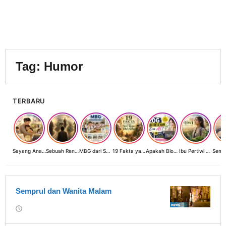
Tag:
Humor
TERBARU
Sayang Anak, Lindungi dan Bangun Masa Depan: Investasi Terbaik Seorang Perempuan untuk Dunia yang Lebih Baik
Sebuah Renungan tentang Cahaya, Penantian, dan Harapan Kebangkitan Peradaban Nusantara
MBG dari Sudut Pandang Ibu Rumah Tangga, Guru, dan Akademisi: Investasi Generasi Emas Indonesia
19 Fakta yang Jarang Diketahui tentang Hari Raya Idul Adha
Apakah Blog Masih Relevan di Era AI? 19 Fakta & 19 Tips Blogger Bertahan
Ibu Pertiwi Menyimpan Rahasia Cinta
Semprul dan Wanita Malam
oleh
Warkasa1919