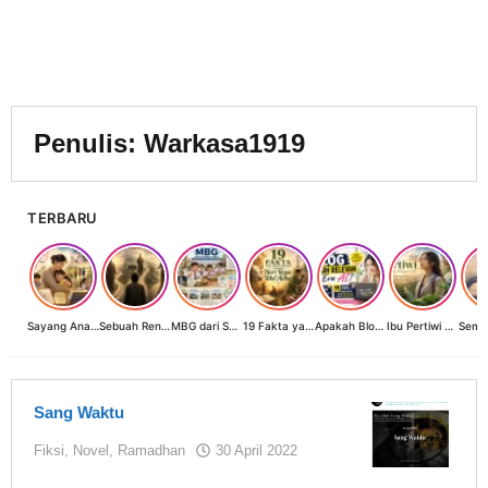
Penulis:
Warkasa1919
TERBARU
Sayang Anak, Lindungi dan Bangun Masa Depan: Investasi Terbaik Seorang Perempuan untuk Dunia yang Lebih Baik
Sebuah Renungan tentang Cahaya, Penantian, dan Harapan Kebangkitan Peradaban Nusantara
MBG dari Sudut Pandang Ibu Rumah Tangga, Guru, dan Akademisi: Investasi Generasi Emas Indonesia
19 Fakta yang Jarang Diketahui tentang Hari Raya Idul Adha
Apakah Blog Masih Relevan di Era AI? 19 Fakta & 19 Tips Blogger Bertahan
Ibu Pertiwi Menyimpan Rahasia Cinta
Sang Waktu
oleh
Fiksi
,
Novel
,
Ramadhan
30 April 2022
Warkasa1919