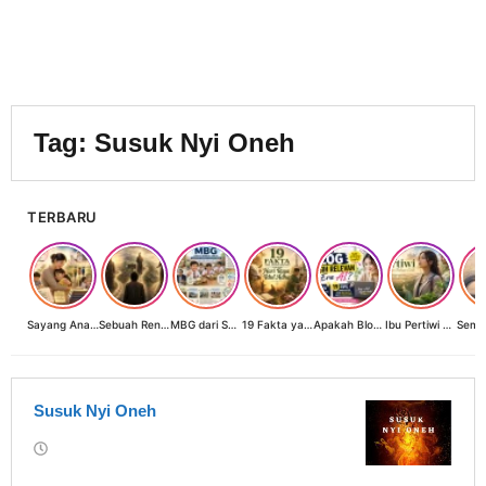
Tag:
Susuk Nyi Oneh
TERBARU
Sayang Anak, Lindungi dan Bangun Masa Depan: Investasi Terbaik Seorang Perempuan untuk Dunia yang Lebih Baik
Sebuah Renungan tentang Cahaya, Penantian, dan Harapan Kebangkitan Peradaban Nusantara
MBG dari Sudut Pandang Ibu Rumah Tangga, Guru, dan Akademisi: Investasi Generasi Emas Indonesia
19 Fakta yang Jarang Diketahui tentang Hari Raya Idul Adha
Apakah Blog Masih Relevan di Era AI? 19 Fakta & 19 Tips Blogger Bertahan
Ibu Pertiwi Menyimpan Rahasia Cinta
Susuk Nyi Oneh
oleh
Rumah