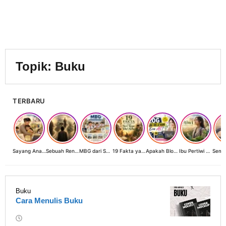
Topik:
Buku
TERBARU
Sayang Anak, Lindungi dan Bangun Masa Depan: Investasi Terbaik Seorang Perempuan untuk Dunia yang Lebih Baik
Sebuah Renungan tentang Cahaya, Penantian, dan Harapan Kebangkitan Peradaban Nusantara
MBG dari Sudut Pandang Ibu Rumah Tangga, Guru, dan Akademisi: Investasi Generasi Emas Indonesia
19 Fakta yang Jarang Diketahui tentang Hari Raya Idul Adha
Apakah Blog Masih Relevan di Era AI? 19 Fakta & 19 Tips Blogger Bertahan
Ibu Pertiwi Menyimpan Rahasia Cinta
Buku
Cara Menulis Buku
oleh