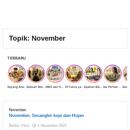
Topik:
November
TERBARU
Sayang Anak, Lindungi dan Bangun Masa Depan: Investasi Terbaik Seorang Perempuan untuk Dunia yang Lebih Baik
Sebuah Renungan tentang Cahaya, Penantian, dan Harapan Kebangkitan Peradaban Nusantara
MBG dari Sudut Pandang Ibu Rumah Tangga, Guru, dan Akademisi: Investasi Generasi Emas Indonesia
19 Fakta yang Jarang Diketahui tentang Hari Raya Idul Adha
Apakah Blog Masih Relevan di Era AI? 19 Fakta & 19 Tips Blogger Bertahan
Ibu Pertiwi Menyimpan Rahasia Cinta
November
November, Secangkir kopi dan Hujan
oleh
Berita
,
Fiksi
1 November 2021