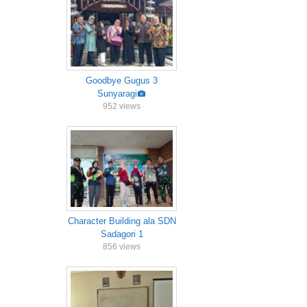
Goodbye Gugus 3
Sunyaragi
952 views
Character Building ala SDN
Sadagori 1
856 views