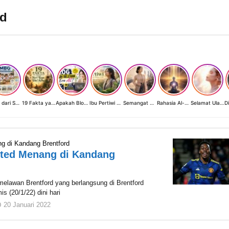
rd
MBG dari Sudut Pandang Ibu Rumah Tangga, Guru, dan Akademisi: Investasi Generasi Emas Indonesia
19 Fakta yang Jarang Diketahui tentang Hari Raya Idul Adha
Apakah Blog Masih Relevan di Era AI? 19 Fakta & 19 Tips Blogger Bertahan
Ibu Pertiwi Menyimpan Rahasia Cinta
Semangat Kartini 2026: Ketika Perempuan Modern Menyalakan Terangnya Sendiri
Rahasia Al-Fatihah Ayat 1-7
Selamat Ulang Tahun, Perempuan Cahaya
g di Kandang Brentford
ited Menang di Kandang
elawan Brentford yang berlangsung di Brentford
 (20/1/22) dini hari
oleh
20 Januari 2022
Hendro
Santoso