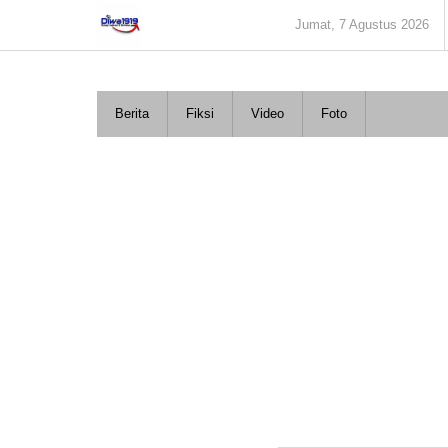
Lewati
Jumat, 7 Agustus 2026
ke
konten
Berita
Fiksi
Video
Foto