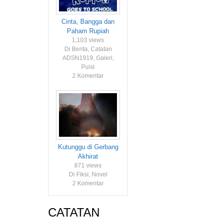
Cinta, Bangga dan
Paham Rupiah
1,103 views
Di Berita, Catatan
ADSN1919, Galeri,
Puisi
2 Komentar
Kutunggu di Gerbang
Akhirat
871 views
Di Fiksi, Novel
2 Komentar
CATATAN