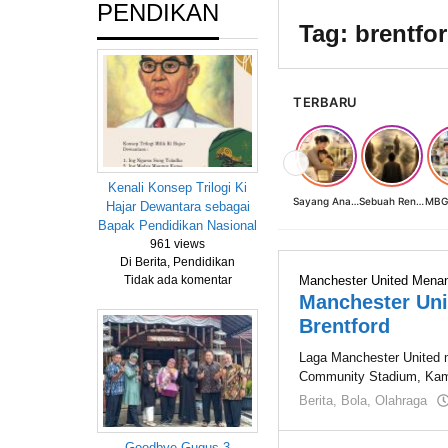
PENDIKAN
Tag:
brentfo
TERBARU
❮
Kenali Konsep Trilogi Ki
Sayang Anak, Lindungi dan Bangun Masa Depan: Investasi Terbaik Seorang Perempuan untuk Dunia yang Lebih Baik
Sebuah Renungan tentang Cahaya, Penantian, dan Harapan Kebangkitan Peradaban Nusantara
Hajar Dewantara sebagai
Bapak Pendidikan Nasional
961 views
Di Berita, Pendidikan
Manchester United Menan
Tidak ada komentar
Manchester Un
Brentford
Laga Manchester United m
Community Stadium, Kamis
Berita
,
Bola
,
Olahraga
Goodbye Gugus 3