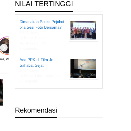
NILAI TERTINGGI
Dimanakan Posisi Pejabat
bila Sesi Foto Bersama?
1,861 views
Di Berita, Catatan
ADSN1919, Foto
❯
2 Komentar
Diwa, Wanita dari Masa Depan
Ada PPK di Film Jo
Sahabat Sejati
1,833 views
Di Berita, Film, Gaya Hidup
2 Komentar
Rekomendasi