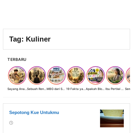
Tag:
Kuliner
TERBARU
Sayang Anak, Lindungi dan Bangun Masa Depan: Investasi Terbaik Seorang Perempuan untuk Dunia yang Lebih Baik
Sebuah Renungan tentang Cahaya, Penantian, dan Harapan Kebangkitan Peradaban Nusantara
MBG dari Sudut Pandang Ibu Rumah Tangga, Guru, dan Akademisi: Investasi Generasi Emas Indonesia
19 Fakta yang Jarang Diketahui tentang Hari Raya Idul Adha
Apakah Blog Masih Relevan di Era AI? 19 Fakta & 19 Tips Blogger Bertahan
Ibu Pertiwi Menyimpan Rahasia Cinta
Sepotong Kue Untukmu
oleh
Rumah