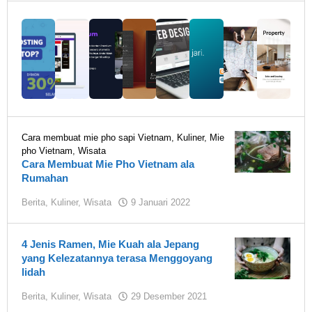
Fiksi
1919
Cara membuat mie pho sapi Vietnam
,
Kuliner
,
Mie
pho Vietnam
,
Wisata
Cara Membuat Mie Pho Vietnam ala
Rumahan
oleh
Berita
,
Kuliner
,
Wisata
9 Januari 2022
Rumah
Fiksi
1919
4 Jenis Ramen, Mie Kuah ala Jepang
yang Kelezatannya terasa Menggoyang
lidah
oleh
Berita
,
Kuliner
,
Wisata
29 Desember 2021
Rumah