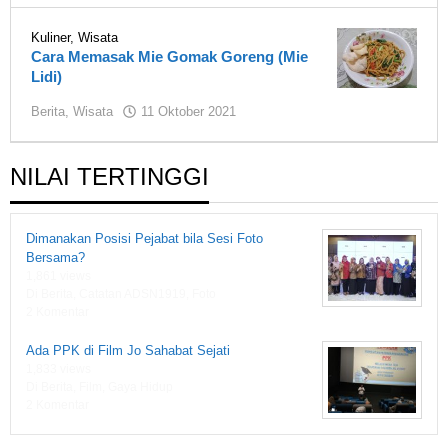
Fiksi
1919
Kuliner
,
Wisata
Cara Memasak Mie Gomak Goreng (Mie
Lidi)
oleh
Berita
,
Wisata
11 Oktober 2021
Lela
1919
NILAI TERTINGGI
Dimanakan Posisi Pejabat bila Sesi Foto
Bersama?
1,861 views
Di Berita, Catatan ADSN1919, Foto
2 Komentar
Ada PPK di Film Jo Sahabat Sejati
1,833 views
Di Berita, Film, Gaya Hidup
2 Komentar