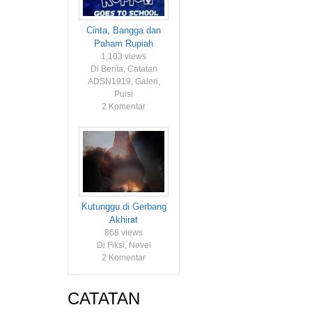
Cinta, Bangga dan
Paham Rupiah
1,103 views
Di Berita, Catatan
ADSN1919, Galeri,
Puisi
2 Komentar
Kutunggu di Gerbang
Akhirat
868 views
Di Fiksi, Novel
2 Komentar
CATATAN