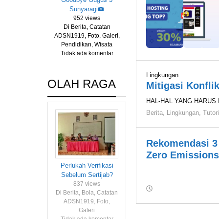
Sunyaragi
952 views
Di Berita, Catatan
ADSN1919, Foto, Galeri,
Pendidikan, Wisata
Tidak ada komentar
Lingkungan
OLAH RAGA
Mitigasi Konfli
HAL-HAL YANG HARUS
Berita
,
Lingkungan
,
Tutori
Rekomendasi 3 
Zero Emission
Perlukah Verifikasi
Sebelum Sertijab?
837 views
oleh
Di Berita, Bola, Catatan
Warkasa
ADSN1919, Foto,
1919
Galeri