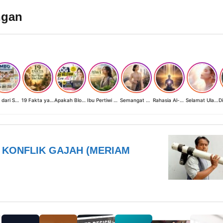
ngan
MBG dari Sudut Pandang Ibu Rumah Tangga, Guru, dan Akademisi: Investasi Generasi Emas Indonesia
19 Fakta yang Jarang Diketahui tentang Hari Raya Idul Adha
Apakah Blog Masih Relevan di Era AI? 19 Fakta & 19 Tips Blogger Bertahan
Ibu Pertiwi Menyimpan Rahasia Cinta
Semangat Kartini 2026: Ketika Perempuan Modern Menyalakan Terangnya Sendiri
Rahasia Al-Fatihah Ayat 1-7
Selamat Ulang Tahun, Perempuan Cahaya
I KONFLIK GAJAH (MERIAM