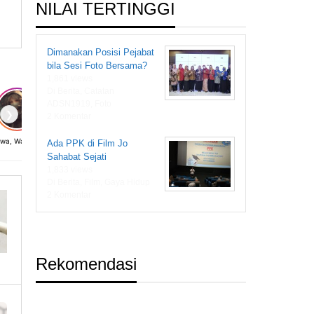
NILAI TERTINGGI
Dimanakan Posisi Pejabat
bila Sesi Foto Bersama?
1,861 views
Di Berita, Catatan
ADSN1919, Foto
❯
2 Komentar
Diwa, Wanita dari Masa Depan
Ada PPK di Film Jo
Sahabat Sejati
1,833 views
Di Berita, Film, Gaya Hidup
2 Komentar
Rekomendasi