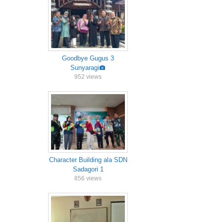
Goodbye Gugus 3
Sunyaragi
952 views
Character Building ala SDN
Sadagori 1
856 views