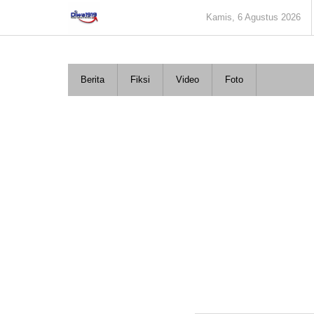
Lewati
Kamis, 6 Agustus 2026
ke
konten
Berita
Fiksi
Video
Foto