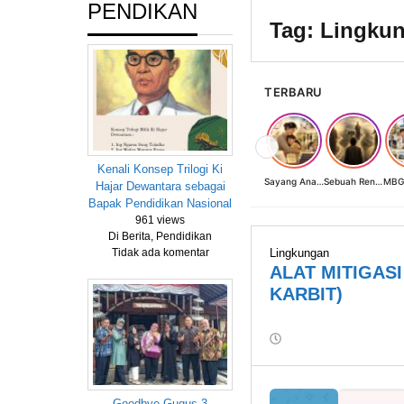
PENDIKAN
Tag:
Lingku
TERBARU
❮
Kenali Konsep Trilogi Ki
Sayang Anak, Lindungi dan Bangun Masa Depan: Investasi Terbaik Seorang Perempuan untuk Dunia yang Lebih Baik
Sebuah Renungan tentang Cahaya, Penantian, dan Harapan Kebangkitan Peradaban Nusantara
Hajar Dewantara sebagai
Bapak Pendidikan Nasional
961 views
Di Berita, Pendidikan
Lingkungan
Tidak ada komentar
ALAT MITIGAS
KARBIT)
oleh
Warkasa
1919
Goodbye Gugus 3