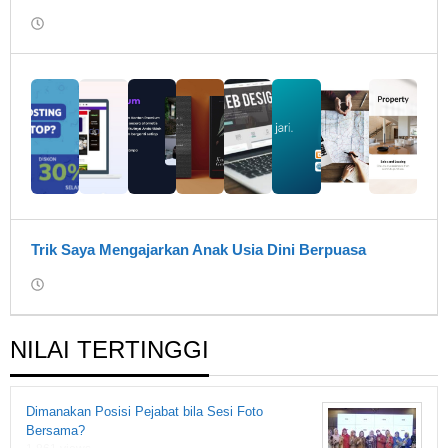
oleh
Rumah
Fiksi
1919
Trik Saya Mengajarkan Anak Usia Dini Berpuasa
oleh
Rumah
Fiksi
1919
NILAI TERTINGGI
Dimanakan Posisi Pejabat bila Sesi Foto
Bersama?