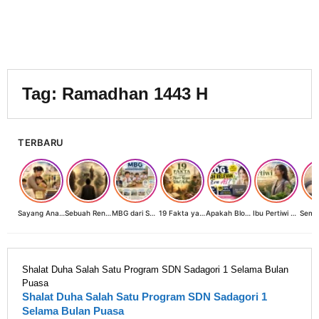
Tag:
Ramadhan 1443 H
TERBARU
Sayang Anak, Lindungi dan Bangun Masa Depan: Investasi Terbaik Seorang Perempuan untuk Dunia yang Lebih Baik
Sebuah Renungan tentang Cahaya, Penantian, dan Harapan Kebangkitan Peradaban Nusantara
MBG dari Sudut Pandang Ibu Rumah Tangga, Guru, dan Akademisi: Investasi Generasi Emas Indonesia
19 Fakta yang Jarang Diketahui tentang Hari Raya Idul Adha
Apakah Blog Masih Relevan di Era AI? 19 Fakta & 19 Tips Blogger Bertahan
Ibu Pertiwi Menyimpan Rahasia Cinta
Shalat Duha Salah Satu Program SDN Sadagori 1 Selama Bulan
Puasa
Shalat Duha Salah Satu Program SDN Sadagori 1
Selama Bulan Puasa