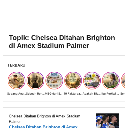
Topik:
Chelsea Ditahan Brighton
di Amex Stadium Palmer
TERBARU
Sayang Anak, Lindungi dan Bangun Masa Depan: Investasi Terbaik Seorang Perempuan untuk Dunia yang Lebih Baik
Sebuah Renungan tentang Cahaya, Penantian, dan Harapan Kebangkitan Peradaban Nusantara
MBG dari Sudut Pandang Ibu Rumah Tangga, Guru, dan Akademisi: Investasi Generasi Emas Indonesia
19 Fakta yang Jarang Diketahui tentang Hari Raya Idul Adha
Apakah Blog Masih Relevan di Era AI? 19 Fakta & 19 Tips Blogger Bertahan
Ibu Pertiwi Menyimpan Rahasia Cinta
Chelsea Ditahan Brighton di Amex Stadium
Palmer
Chelsea Ditahan Brighton di Amex