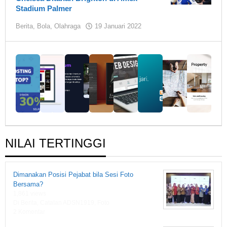
Stadium Palmer
oleh
Berita
,
Bola
,
Olahraga
19 Januari 2022
Hendro
Santoso
NILAI TERTINGGI
Dimanakan Posisi Pejabat bila Sesi Foto
Bersama?
1,861 views
Di Berita, Catatan ADSN1919, Foto
2 Komentar