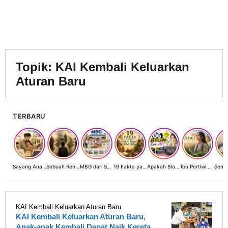
Topik:
KAI Kembali Keluarkan
Aturan Baru
TERBARU
Sayang Anak, Lindungi dan Bangun Masa Depan: Investasi Terbaik Seorang Perempuan untuk Dunia yang Lebih Baik
Sebuah Renungan tentang Cahaya, Penantian, dan Harapan Kebangkitan Peradaban Nusantara
MBG dari Sudut Pandang Ibu Rumah Tangga, Guru, dan Akademisi: Investasi Generasi Emas Indonesia
19 Fakta yang Jarang Diketahui tentang Hari Raya Idul Adha
Apakah Blog Masih Relevan di Era AI? 19 Fakta & 19 Tips Blogger Bertahan
Ibu Pertiwi Menyimpan Rahasia Cinta
KAI Kembali Keluarkan Aturan Baru
KAI Kembali Keluarkan Aturan Baru,
Anak-anak Kembali Dapat Naik Kereta