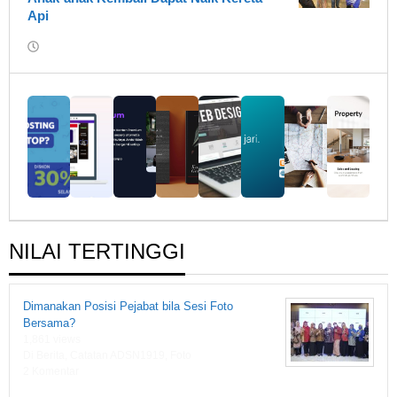
Api
oleh
Cepy
NILAI TERTINGGI
Dimanakan Posisi Pejabat bila Sesi Foto
Bersama?
1,861 views
Di Berita, Catatan ADSN1919, Foto
2 Komentar