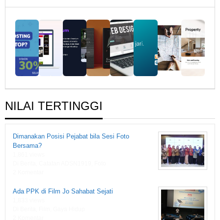
Rumah
Fiksi
1919
NILAI TERTINGGI
Dimanakan Posisi Pejabat bila Sesi Foto
Bersama?
1,861 views
Di Berita, Catatan ADSN1919, Foto
2 Komentar
Ada PPK di Film Jo Sahabat Sejati
1,833 views
Di Berita, Film, Gaya Hidup
2 Komentar