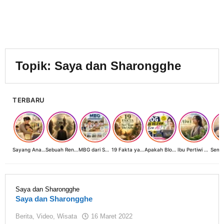
Topik:
Saya dan Sharongghe
TERBARU
Sayang Anak, Lindungi dan Bangun Masa Depan: Investasi Terbaik Seorang Perempuan untuk Dunia yang Lebih Baik
Sebuah Renungan tentang Cahaya, Penantian, dan Harapan Kebangkitan Peradaban Nusantara
MBG dari Sudut Pandang Ibu Rumah Tangga, Guru, dan Akademisi: Investasi Generasi Emas Indonesia
19 Fakta yang Jarang Diketahui tentang Hari Raya Idul Adha
Apakah Blog Masih Relevan di Era AI? 19 Fakta & 19 Tips Blogger Bertahan
Ibu Pertiwi Menyimpan Rahasia Cinta
Saya dan Sharongghe
Saya dan Sharongghe
oleh
Berita
,
Video
,
Wisata
16 Maret 2022