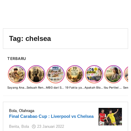
Tag:
chelsea
TERBARU
Sayang Anak, Lindungi dan Bangun Masa Depan: Investasi Terbaik Seorang Perempuan untuk Dunia yang Lebih Baik
Sebuah Renungan tentang Cahaya, Penantian, dan Harapan Kebangkitan Peradaban Nusantara
MBG dari Sudut Pandang Ibu Rumah Tangga, Guru, dan Akademisi: Investasi Generasi Emas Indonesia
19 Fakta yang Jarang Diketahui tentang Hari Raya Idul Adha
Apakah Blog Masih Relevan di Era AI? 19 Fakta & 19 Tips Blogger Bertahan
Ibu Pertiwi Menyimpan Rahasia Cinta
Bola
,
Olahraga
Final Carabao Cup : Liverpool vs Chelsea
oleh
Berita
,
Bola
23 Januari 2022