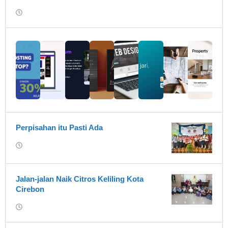
oleh
Warkasa
1919
Perpisahan itu Pasti Ada
oleh
Rumah
Fiksi
1919
Jalan-jalan Naik Citros Keliling Kota
Cirebon
oleh
Rumah
Fiksi