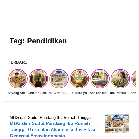
Tag:
Pendidikan
TERBARU
Sayang Anak, Lindungi dan Bangun Masa Depan: Investasi Terbaik Seorang Perempuan untuk Dunia yang Lebih Baik
Sebuah Renungan tentang Cahaya, Penantian, dan Harapan Kebangkitan Peradaban Nusantara
MBG dari Sudut Pandang Ibu Rumah Tangga, Guru, dan Akademisi: Investasi Generasi Emas Indonesia
19 Fakta yang Jarang Diketahui tentang Hari Raya Idul Adha
Apakah Blog Masih Relevan di Era AI? 19 Fakta & 19 Tips Blogger Bertahan
Ibu Pertiwi Menyimpan Rahasia Cinta
MBG dari Sudut Pandang Ibu Rumah Tangga
MBG dari Sudut Pandang Ibu Rumah
Tangga, Guru, dan Akademisi: Investasi
Generasi Emas Indonesia