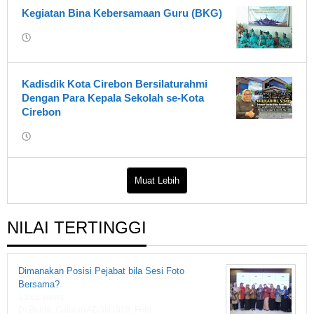
1919
Kegiatan Bina Kebersamaan Guru (BKG)
oleh
Rumah
Fiksi
1919
Kadisdik Kota Cirebon Bersilaturahmi
Dengan Para Kepala Sekolah se-Kota
Cirebon
oleh
Rumah
Fiksi
1919
Muat Lebih
NILAI TERTINGGI
Dimanakan Posisi Pejabat bila Sesi Foto
Bersama?
1,862 views
Di Berita, Catatan ADSN1919, Foto