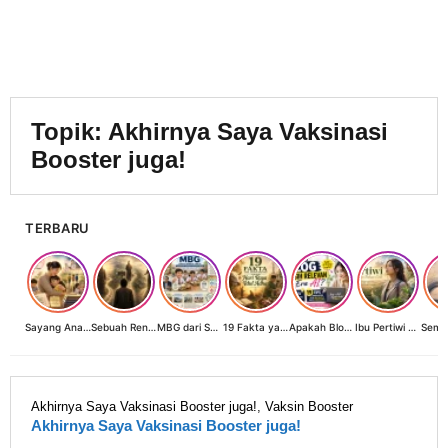
Topik:
Akhirnya Saya Vaksinasi
Booster juga!
TERBARU
Sayang Anak, Lindungi dan Bangun Masa Depan: Investasi Terbaik Seorang Perempuan untuk Dunia yang Lebih Baik
Sebuah Renungan tentang Cahaya, Penantian, dan Harapan Kebangkitan Peradaban Nusantara
MBG dari Sudut Pandang Ibu Rumah Tangga, Guru, dan Akademisi: Investasi Generasi Emas Indonesia
19 Fakta yang Jarang Diketahui tentang Hari Raya Idul Adha
Apakah Blog Masih Relevan di Era AI? 19 Fakta & 19 Tips Blogger Bertahan
Ibu Pertiwi Menyimpan Rahasia Cinta
Akhirnya Saya Vaksinasi Booster juga!
,
Vaksin Booster
Akhirnya Saya Vaksinasi Booster juga!