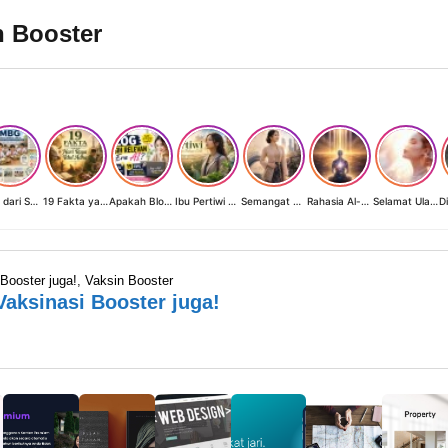
n Booster
MBG dari Sudut Pandang Ibu Rumah Tangga, Guru, dan Akademisi: Investasi Generasi Emas Indonesia
19 Fakta yang Jarang Diketahui tentang Hari Raya Idul Adha
Apakah Blog Masih Relevan di Era AI? 19 Fakta & 19 Tips Blogger Bertahan
Ibu Pertiwi Menyimpan Rahasia Cinta
Semangat Kartini 2026: Ketika Perempuan Modern Menyalakan Terangnya Sendiri
Rahasia Al-Fatihah Ayat 1-7
Selamat Ulang Tahun, Perempuan Cahaya
Booster juga!
,
Vaksin Booster
Vaksinasi Booster juga!