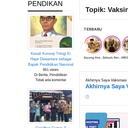
PENDIKAN
Topik:
Vaksi
TERBARU
❮
Kenali Konsep Trilogi Ki
Sayang Anak, Lindungi dan Bangun Masa Depan: Investasi Terbaik Seorang Perempuan untuk Dunia yang Lebih Baik
Sebuah Renungan tentang Cahaya, Penantian, dan Harapan Kebangkitan Peradaban Nusantara
Hajar Dewantara sebagai
Bapak Pendidikan Nasional
961 views
Di Berita, Pendidikan
Akhirnya Saya Vaksinasi 
Tidak ada komentar
Akhirnya Saya 
oleh
Rumah
Fiksi
1919
Goodbye Gugus 3