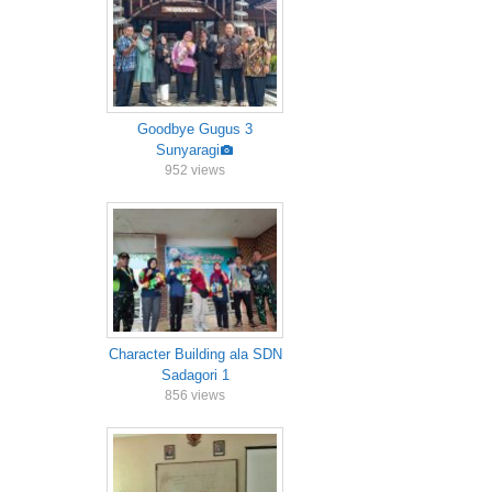
Goodbye Gugus 3
Sunyaragi
952 views
Character Building ala SDN
Sadagori 1
856 views