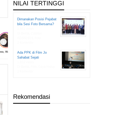
NILAI TERTINGGI
Dimanakan Posisi Pejabat
bila Sesi Foto Bersama?
1,861 views
Di Berita, Catatan
ADSN1919, Foto
❯
2 Komentar
Diwa, Wanita dari Masa Depan
Ada PPK di Film Jo
Sahabat Sejati
1,833 views
Di Berita, Film, Gaya Hidup
2 Komentar
Rekomendasi