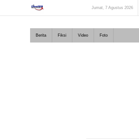
Lewati
Jumat, 7 Agustus 2026
ke
konten
Berita
Fiksi
Video
Foto