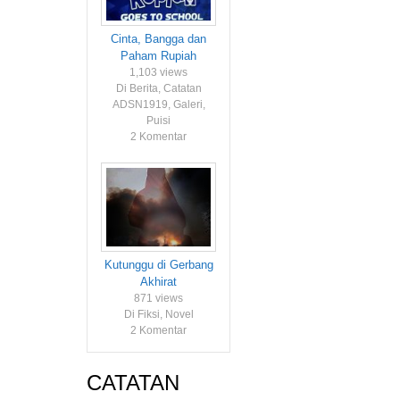
Cinta, Bangga dan
Paham Rupiah
1,103 views
Di Berita, Catatan
ADSN1919, Galeri,
Puisi
2 Komentar
Kutunggu di Gerbang
Akhirat
871 views
Di Fiksi, Novel
2 Komentar
CATATAN