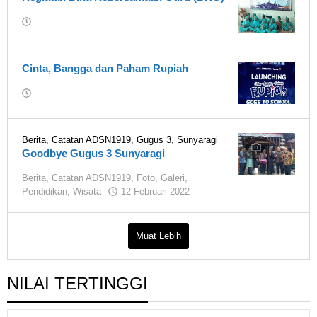
Februari
2025
oleh
oleh
Rumah
Rumah
Fiksi
Fiksi
1919
Cinta, Bangga dan Paham Rupiah
1919
oleh
Rumah
Fiksi
1919
Berita
,
Catatan ADSN1919
,
Gugus 3
,
Sunyaragi
Goodbye Gugus 3 Sunyaragi
Berita
,
Catatan ADSN1919
,
Foto
,
Galeri
,
oleh
Pendidikan
,
Wisata
12 Februari 2022
Rumah
Fiksi
1919
Muat Lebih
NILAI TERTINGGI