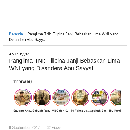
Beranda
»
Panglima TNI: Filipina Janji Bebaskan Lima WNI yang
Disandera Abu Sayyaf
Abu Sayyaf
Panglima TNI: Filipina Janji Bebaskan Lima
WNI yang Disandera Abu Sayyaf
TERBARU
Sayang Anak, Lindungi dan Bangun Masa Depan: Investasi Terbaik Seorang Perempuan untuk Dunia yang Lebih Baik
Sebuah Renungan tentang Cahaya, Penantian, dan Harapan Kebangkitan Peradaban Nusantara
MBG dari Sudut Pandang Ibu Rumah Tangga, Guru, dan Akademisi: Investasi Generasi Emas Indonesia
19 Fakta yang Jarang Diketahui tentang Hari Raya Idul Adha
Apakah Blog Masih Relevan di Era AI? 19 Fakta & 19 Tips Blogger Bertahan
Ibu Pertiwi Menyimpan Rahasia Cinta
oleh
8 September 2017
-
32 views