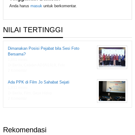
Anda harus
masuk
untuk berkomentar.
NILAI TERTINGGI
Dimanakan Posisi Pejabat bila Sesi Foto
Bersama?
1,861 views
Di Berita, Catatan ADSN1919, Foto
2 Komentar
Ada PPK di Film Jo Sahabat Sejati
1,833 views
Di Berita, Film, Gaya Hidup
2 Komentar
Rekomendasi