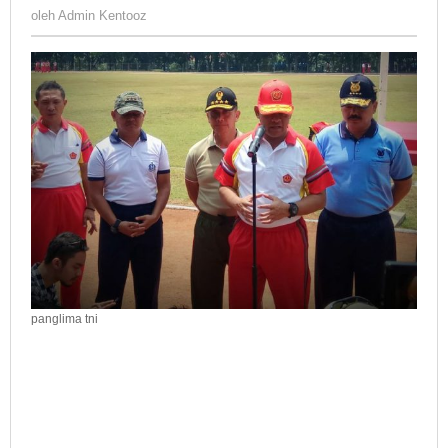
Admin
oleh
Admin Kentooz
Kentooz
panglima tni