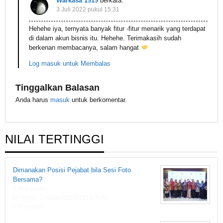
Warkasa 1919
berkata:
3 Juli 2022 pukul 15:31
Hehehe iya, ternyata banyak fitur -fitur menarik yang terdapat
di dalam akun bisnis itu. Hehehe. Terimakasih sudah
berkenan membacanya, salam hangat
Log masuk untuk Membalas
Tinggalkan Balasan
Anda harus
masuk
untuk berkomentar.
NILAI TERTINGGI
Dimanakan Posisi Pejabat bila Sesi Foto
Bersama?
1,861 views
Di Berita, Catatan ADSN1919, Foto
2 Komentar