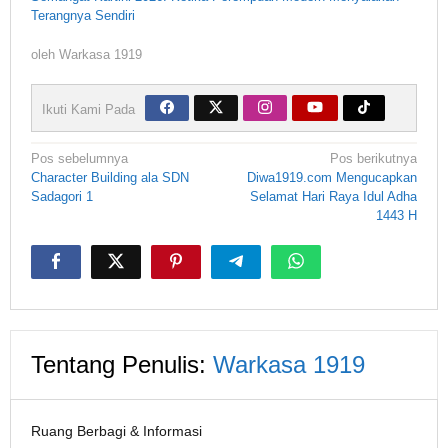
Terangnya Sendiri
oleh
Warkasa 1919
Ikuti Kami Pada
Navigasi
Pos sebelumnya
Pos berikutnya
pos
Character Building ala SDN
Diwa1919.com Mengucapkan
Sadagori 1
Selamat Hari Raya Idul Adha
1443 H
Tentang Penulis:
Warkasa 1919
Ruang Berbagi & Informasi