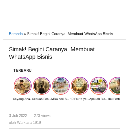
Beranda
»
Simak! Begini Caranya Membuat WhatsApp Bisnis
Simak! Begini Caranya Membuat
WhatsApp Bisnis
TERBARU
Sayang Anak, Lindungi dan Bangun Masa Depan: Investasi Terbaik Seorang Perempuan untuk Dunia yang Lebih Baik
Sebuah Renungan tentang Cahaya, Penantian, dan Harapan Kebangkitan Peradaban Nusantara
MBG dari Sudut Pandang Ibu Rumah Tangga, Guru, dan Akademisi: Investasi Generasi Emas Indonesia
19 Fakta yang Jarang Diketahui tentang Hari Raya Idul Adha
Apakah Blog Masih Relevan di Era AI? 19 Fakta & 19 Tips Blogger Bertahan
Ibu Pertiwi Menyimpan Rahasia Cinta
oleh
3 Juli 2022
-
273 views
Warkasa
oleh
Warkasa 1919
1919